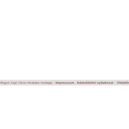
egyei Jogú Város hivatalos honlapja ::
Impresszum
::
Adatvédelmi nyilatkozat
::
Oldalté