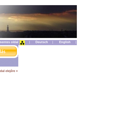
mentes oldal
|
|
|
dal elejére »