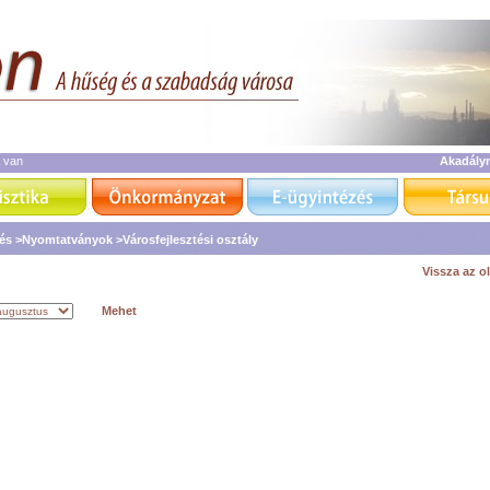
a van
Akadály
zés
>Nyomtatványok
>Városfejlesztési osztály
Vissza az ol