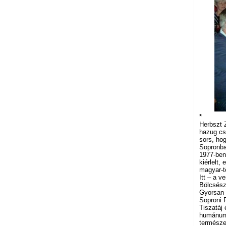
*
Herbszt Z
hazug cs
sors, hog
Sopronban
1977-ben 
kiérlelt
magyar-t
Itt – a ve
Bölcsész
Gyorsan é
Soproni 
Tiszatáj
humánuma
természe