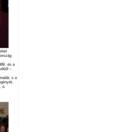
ttel
 ország
986. és a
séből –
madár, s a
egényét,
, a