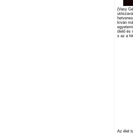
(Vasy Gé
utószaváb
hetvenes
kíván más
egyetemi
ölelő és 
s az a hi
Az élet t