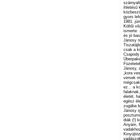
szárnyal
ihletésű 
közbeszó
gyors lef
1981. jú
Költői vi
ismerte:
és jó bar
Jánosy má
Tiszatájb
csak a kö
Csapody 
Überpake
Füzetete
Jánosy, a
„kora ves
versek má
mégcsak 
ez... a k
falaknak,
életét, h
egész éle
zugába b
Jánosy i
posztumu
diák (!) 
Anyám, fi
vadakhoz
Kinyújtóz
vadászok