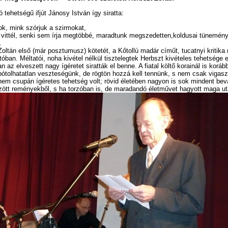
 tehetségű ifjút Jánosy István így siratta:
ok, mink szórjuk a szirmokat,
a vittél, senki sem írja megtöbbé, maradtunk megszedetten,koldusai tünemény
.
oltán első (már posztumusz) kötetét, a Kőtollú madár címűt, tucatnyi kritika 
tóban. Méltatói, noha kivétel nélkül tisztelegtek Herbszt kivételes tehetsége e
n az elveszett nagy ígéretet siratták el benne. A fiatal költő korainál is korább
pótolhatatlan veszteségünk, de rögtön hozzá kell tennünk, s nem csak vigasz
nem csupán ígéretes tehetség volt; rövid életében nagyon is sok mindent bevá
zött reményekből, s ha torzóban is, de maradandó életművet hagyott maga ut