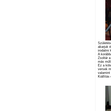
Születés
akarjuk é
irodalmi
A korább
Zsoltár 
más műfa
Ez a köte
versek me
valamint
Kiállítás