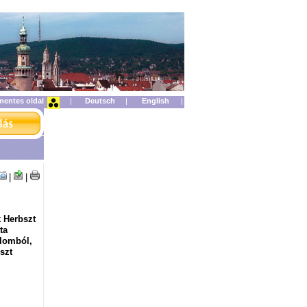
mentes oldal
|
|
|
|
|
k Herbszt
ta
alomból,
szt