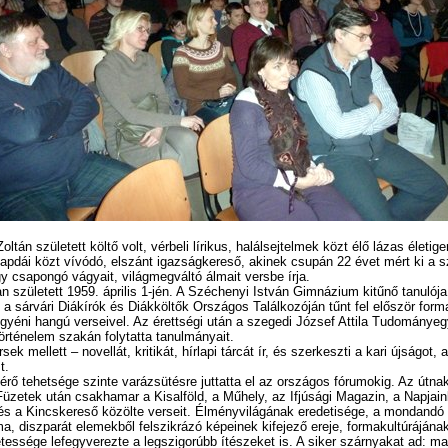
oltán született költő volt, vérbeli lírikus, halálsejtelmek közt élő lázas életige
apdái közt vívódó, elszánt igazságkereső, akinek csupán 22 évet mért ki a
y csapongó vágyait, világmegváltó álmait versbe írja.
 született 1959. április 1-jén. A Széchenyi István Gimnázium kitűnő tanulója 
a sárvári Diákírók és Diákköltők Országos Találkozóján tűnt fel először form
, egyéni hangú verseivel. Az érettségi után a szegedi József Attila Tudománye
örténelem szakán folytatta tanulmányait.
rsek mellett – novellát, kritikát, hírlapi tárcát ír, és szerkeszti a kari újságot, a
t.
rő tehetsége szinte varázsütésre juttatta el az országos fórumokig. Az útnak
Füzetek után csakhamar a Kisalföld, a Műhely, az Ifjúsági Magazin, a Napjain
 és a Kincskereső közölte verseit. Élményvilágának eredetisége, a mondandó
, diszparát elemekből felszikrázó képeinek kifejező ereje, formakultúrájána
tessége lefegyverezte a legszigorúbb ítészeket is. A siker szárnyakat ad: m