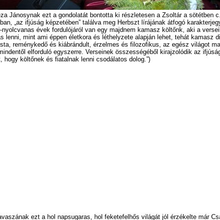
za Jánosynak ezt a gondolatát bontotta ki részletesen a Zsoltár a sötétben c.
an, „az ifjúság képzetében” találva meg Herbszt lírájának átfogó karakterjegyé
-nyolcvanas évek fordulójáról van egy majdnem kamasz költőnk, aki a verse
 lenni, mint ami éppen életkora és léthelyzete alapján lehet, tehát kamasz diá
sta, reménykedő és kiábrándult, érzelmes és filozofikus, az egész világot m
mindentől elforduló egyszerre. Verseinek összességéből kirajzolódik az ifjúsá
t, hogy költőnek és fiatalnak lenni csodálatos dolog.”)
avaszának ezt a hol napsugaras, hol feketefelhős világát jól érzékelte már C