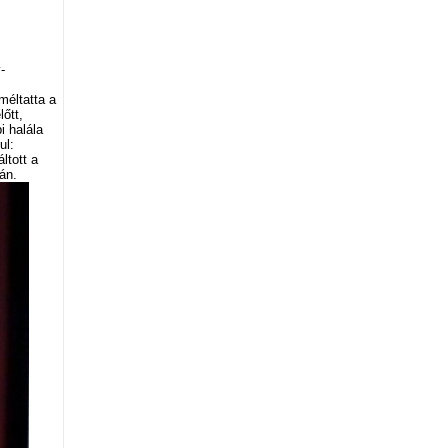
-
méltatta a
lőtt,
i halála
ul:
ltott a
án.