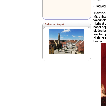
A ragyogó
Tudatlan
Mit sírb
valódnak
Herbszt Z
Belvárosi képek
hazai saj
elsősorba
valóban 
Herbszt 
hozzá fű