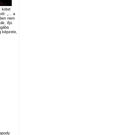
 kötet
t: „... a
iben nem
k, ifjú
agába
g képzete,
sapody