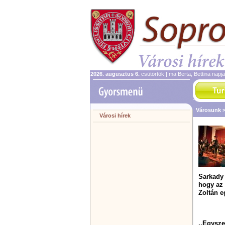
2026. augusztus 6.
csütörtök | ma Berta, Bettina napj
Városunk 
Városi hírek
Sarkady 
hogy az
Zoltán e
,,Egysze