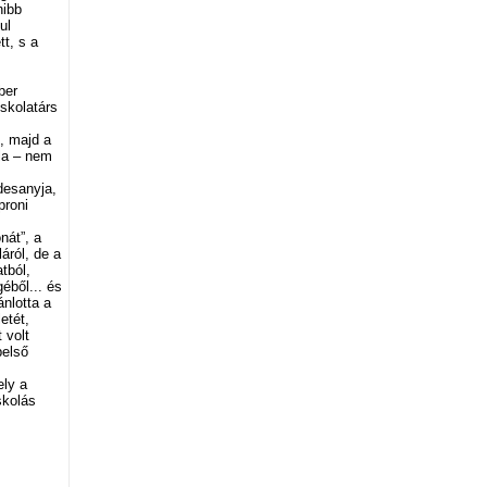
nibb
ul
t, s a
ber
skolatárs
), majd a
óla – nem
desanyja,
proni
nát”, a
áról, de a
tból,
éből... és
ánlotta a
etét,
 volt
belső
ely a
skolás