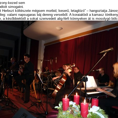
szony-kezed sem
békét simogatni.
rt Herbszt költészete mégsem morbid, keserű, letaglózó” – hangoztatja János
őleg: valami napsugaras báj dereng verseiből. A koraiakból a kamasz töréken
, a későbbiekből a sokat szenvedett alig-férfi könnyeken át is mosolygó böl