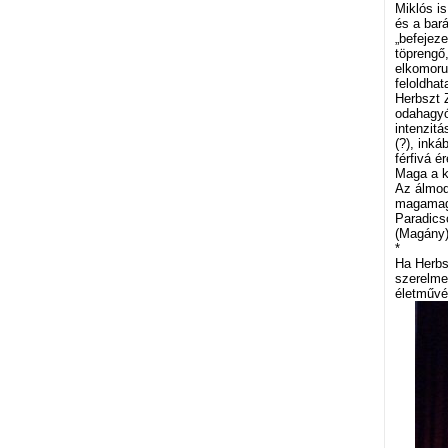
Miklós i
és a bará
„befejeze
töprengő,
elkomoru
feloldhat
Herbszt 
odahagyó
intenzit
(?), ink
férfivá é
Maga a k
Az álmod
magamagá
Paradics
(Magány
*
Ha Herbs
szerelme
életművé