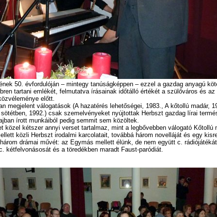
ének 50. évfordulóján – mintegy tanúságképpen – ezzel a gazdag anyagú köte
bren tartani emlékét, felmutatva írásainak időtálló értékét a szülőváros és az
 közvéleménye előtt.
an megjelent válogatások (A hazatérés lehetőségei, 1983., A kőtollú madár, 1
a sötétben, 1992.) csak szemelvényeket nyújtottak Herbszt gazdag lírai termé
jban írott munkáiból pedig semmit sem közöltek.
t közel kétszer annyi verset tartalmaz, mint a legbővebben válogató Kőtollú 
llett közli Herbszt irodalmi karcolatait, továbbá három novelláját és egy kisr
 három drámai művét: az Egymás mellett élünk, de nem együtt c. rádiójátékát
 c. kétfelvonásosát és a töredékben maradt Faust-paródiát.