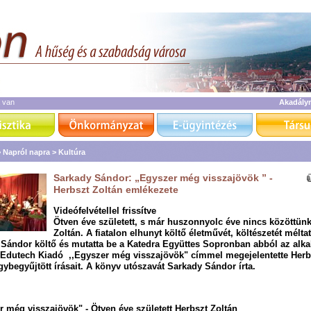
a van
Akadály
>
Napról napra >
Kultúra
Sarkady Sándor: „Egyszer még visszajövök ” -
Herbszt Zoltán emlékezete
Videófelvétellel frissítve
Ötven éve született, s már huszonnyolc éve nincs közöttün
Zoltán. A fiatalon elhunyt költő életművét, költészetét méltat
Sándor költő és mutatta be a Katedra Együttes Sopronban abból az alk
 Edutech Kiadó ,,Egyszer még visszajövök" címmel megejelentette Herb
gybegyűjtött írásait. A könyv utószavát Sarkady Sándor írta.
r még visszajövök" - Ötven éve született Herbszt Zoltán