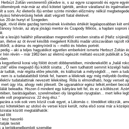
t Herbszt Zoltán versteremtő jókedve is, s az egyre szaporodó és egyre egyé
költemények már-már az első kötetet ígérték, amikor váratlanul és irgalmatlan
lt a sors. Az életerős ifjú ember szinte minden előzmény nélkül megbetegedet
olyású fehérvérűség hetek alatt végzett fiatal életével.
nius 20-án hunyt el Szegeden.
lágát, rövid élete gazdag termésének kivételes értékét legalaposabban két em
 Jánosy István, az atyai jóságú mentor és Csapody Miklós, a hajdani soproni i
át.
r a lesújtó halálhír pillanatában megrendítő versben siratta el (Hafiz sírjánál
an, illetve az öt évvel később megjelent Kőtollú madár utószavában rajzolt r
ltőről, a dráma- és regényíróról is – méltó és hiteles portrét.
pedig – aki a teljes hagyatékot egyetlen emberként ismerte Herbszt Zoltán é
r Irén révén – már 1982-ben az életmű egészét méltató esszét publikált a So
kben.
 kegyetlenül korai vég fölött érzett döbbenetében, mindenekelőtt a „halál roko
ztét” előre megsejtő ifjú költőt siratta: „ Ő nem tudhatott semmit közelgő halál
r tudták, már régóta előre jelezték, és kiáltoztak a mélységből..., nem a tuda
nem is a tudatalattiból törtek fel, hanem a léleknek egy még mélyebb ősréteg
ollektív tudatalattinak nevezett lélekréteg. Róla is elmondható, hogy verseit aj
 mert úgy írta, ahogy neki jólesett. De ugyanakkor egész lelkét,emberi becsül
alálát beleadta. Hiszen ő mindent egy kártyára tett fel, és ez a költészet. Azért
tében, barátságaiban, szerelmeiben oly lángolóan nyugtalan... mert lelke leg
ele volt programozva: 22 évig élsz.”
gazára a sok-sok vers közül csak egyet, a Látomás c. töredéket idézzük, am
sz kötetekben az utolsó év versei közé került, noha első sorai már a középi
kéziratai között megtalálhatók:
ad lőtt
 lesz hasonló
tatják testét
 a terítékenelbomlott szemébe