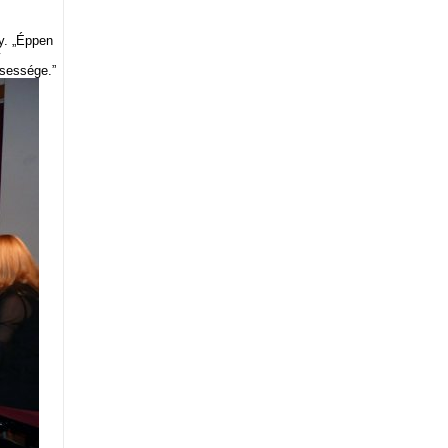
y. „Éppen
y
csessége.”