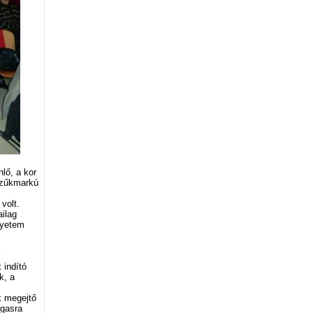
nlő, a kor
 szűkmarkú
volt.
ailag
gyetem
 indító
k, a
k megejtő
agasra