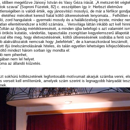
s, időben megelőzve Jánosy István és Vasy Géza írását. „A metszet-lét végt
tok szavai” (Soproni Füzetek‚ 82) c. esszéjében így ír: Herbszt életműve
tlenségében is valódi érték, egy jánosvitézi mosolyú, de már a férfikor gondjai
 életéhez mércéket kereső fiatal költő útkeresésének lenyomata... Felhőtlen 
ló, zord hangulatok – gyermeki mosoly és a halálközelség érzete, mindez n
atlan ellentétrendszer a költő számára... Versvilága láttán inkább azt kell hin
Zoltán az ifjúság mértékkeresését, a minden újba belefogó s azt valamiért is
 örökös kutatás, vándorlás, tapasztalás zsongítóan kegyelemszerű állapotát
ással élte meg, hogy életvezetésének, költői útkeresésének sodrába a fenti s
ább alakváltozatok nemcsak hogy „belefértek”, de a kamaszkorával leszámolt, h
rett ifjú önelszámolásának hiteles, és talán egyetlen lehetséges kifejeződéseiv
öltő mindezt három sorban így mondta el:
ó nem pihenhet,
ban nem lel helyet.
oma az állandó kiűzetés.
)
zt sokhúrú költészetének legfontosabb motívumait akarjuk számba venni, el
s verseit kell említenünk, amelyek szám szerint is legnagyobb hányadát tesz
nek.