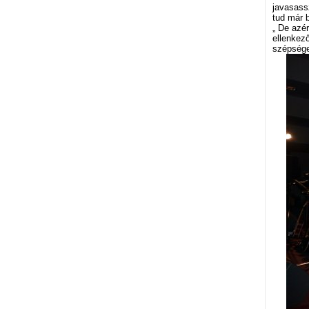
javasas
tud már 
„ De azé
ellenkez
szépsége