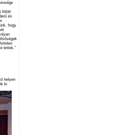
elensége
 fölött
derű és
em
nünk, hogy
mét
 olyan
zélsőségek
irtelen
é lettek.”
ső helyen
ik ki