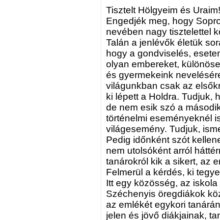
Tisztelt Hölgyeim és Ura
Engedjék meg, hogy Sopro
nevében nagy tisztelettel
Talán a jenlévők életük so
hogy a gondviselés, esetenk
olyan embereket, különöse
és gyermekeink nevelésére s
világunkban csak az elsőkr
ki lépett a Holdra. Tudjuk, 
de nem esik szó a második
történelmi eseményeknél is
világesemény. Tudjuk, isme
Pedig időnként szót kellene
nem utolsóként arról háttérr
tanárokról kik a sikert, a
Felmerül a kérdés, ki tegye
Itt egy közösség, az iskol
Széchenyis öregdiákok közö
az emlékét egykori tanárána
jelen és jövő diákjainak, t