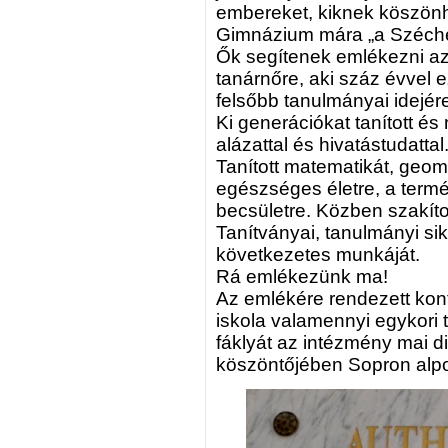
embereket, kiknek köszönh
Gimnázium mára „a Széche
Ők segítenek emlékezni az 
tanárnőre, aki száz évvel 
felsőbb tanulmányai idejér
Ki generációkat tanított és
alázattal és hivatástudattal
Tanított matematikát, geom
egészséges életre, a termé
becsületre. Közben szakíto
Tanítványai, tanulmányi si
következetes munkáját.
Rá emlékezünk ma!
Az emlékére rendezett konf
iskola valamennyi egykori t
fáklyát az intézmény mai d
köszöntőjében Sopron alp