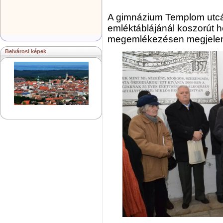
A gimnázium Templom utcá
emléktáblájánál koszorút h
megemlékezésen megjelent
Belvárosi képek