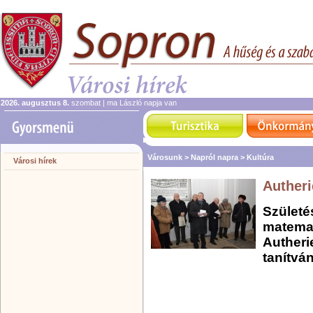
2026. augusztus 8.
szombat | ma László napja van
Városunk >
Napról napra >
Kultúra
Városi hírek
Autheri
Születé
matemat
Autheri
tanítvá