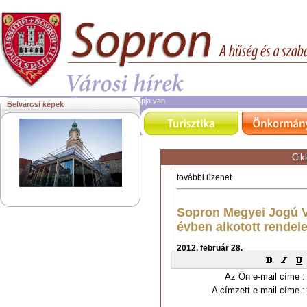
2026. augusztus 7.
péntek | ma Ibolya napja van
Belvárosi képek
Cik
Az Ön e-mail címe :
A címzett e-mail címe :