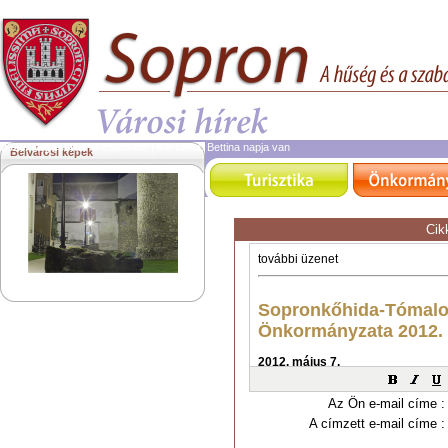
2026. augusztus 6.
csütörtök | ma Berta, Bettina napja van
Belvárosi képek
Cik
Az Ön e-mail címe :
A címzett e-mail címe :