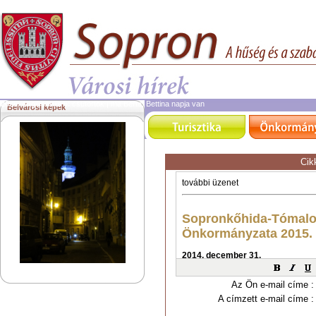
2026. augusztus 6.
csütörtök | ma Berta, Bettina napja van
Belvárosi képek
Cik
Az Ön e-mail címe :
A címzett e-mail címe :