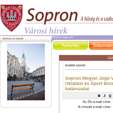
2026. augusztus 6.
csütörtök | ma Berta, Bettina napja van
Belvárosi képek
Cik
Az Ön e-mail címe :
A címzett e-mail címe :