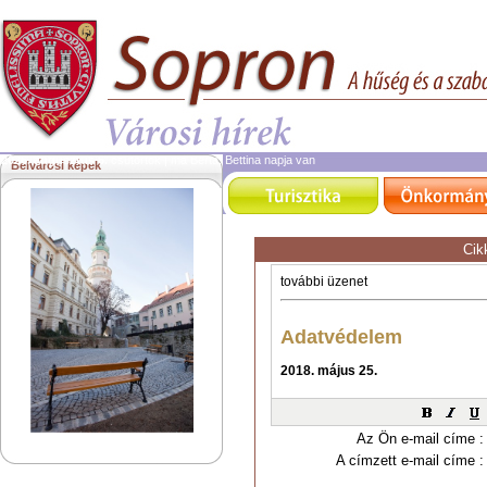
2026. augusztus 6.
csütörtök | ma Berta, Bettina napja van
Belvárosi képek
Cik
Az Ön e-mail címe :
A címzett e-mail címe :