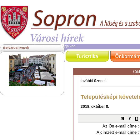
2026. augusztus 7.
péntek | ma Ibolya napja van
Belvárosi képek
Cik
Az Ön e-mail címe :
A címzett e-mail címe :