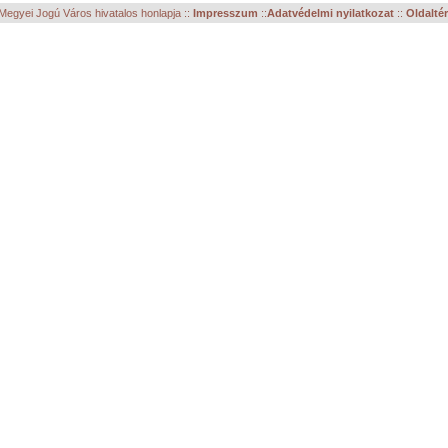
egyei Jogú Város hivatalos honlapja ::
Impresszum
::
Adatvédelmi nyilatkozat
::
Oldalté