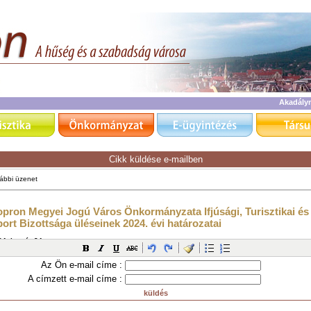
Akadály
Cikk küldése e-mailben
Az Ön e-mail címe :
A címzett e-mail címe :