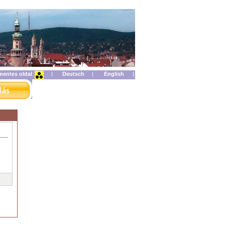
mentes oldal
|
|
|