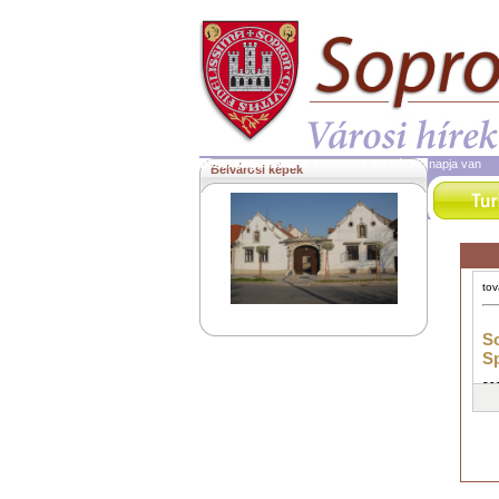
2026. augusztus 8.
szombat | ma László napja van
Belvárosi képek