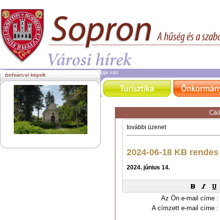
2026. augusztus 7.
péntek | ma Ibolya napja van
Belvárosi képek
Cik
Az Ön e-mail címe :
A címzett e-mail címe :