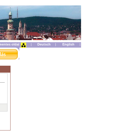
mentes oldal
|
|
|