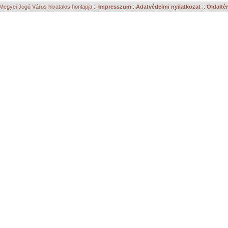
egyei Jogú Város hivatalos honlapja ::
Impresszum
::
Adatvédelmi nyilatkozat
::
Oldalté