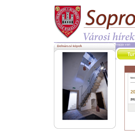
2026. augusztus 8.
szombat | ma László napja van
Belvárosi képek