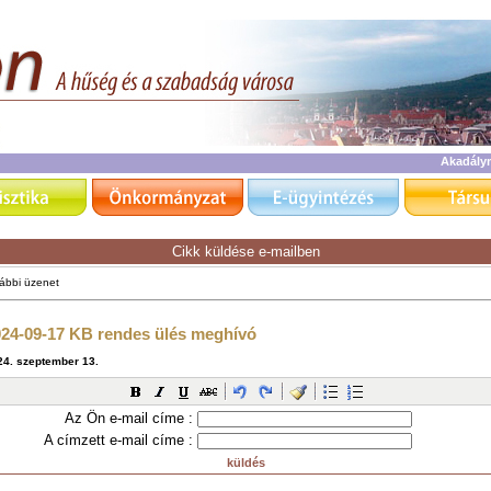
Akadály
Cikk küldése e-mailben
Az Ön e-mail címe :
A címzett e-mail címe :