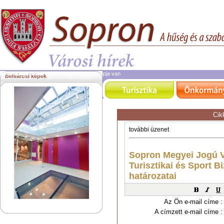
2026. augusztus 7.
péntek | ma Ibolya napja van
Belvárosi képek
Cik
Az Ön e-mail címe :
A címzett e-mail címe :