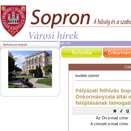
2026. augusztus 7.
péntek | ma Ibolya napja van
Belvárosi képek
Cik
Az Ön e-mail címe :
A címzett e-mail címe :