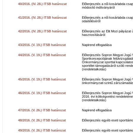
40/2016. (IV. 28.) ITSB határozat
Előterjesztés a női kosárlabda cs
módosító indítványáról
41/2016. (IV. 28.) ITSB határozat
Előterjesztés a női kosárlabda cs
odaítéléséről
42/2016. (IV. 28.) ITSB határozat
Előterjesztés az Elit Mozi pályázat ú
hasznosításáról
43/2016. (V. 19.) ITSB határozat
Napirend elfogadása
44/2016. (V. 19.) ITSB határozat
Előterjesztés Sopron Megyei Jogú 
Sportkoncepciójának felülvizsgálatá
Önkormányzat sporttal kapcsolatos f
sportélet támogatásáról szóló rend
(rendeletalkotás)
45/2016. (V. 19.) ITSB határozat
Előterjesztés Sopron Megyei Jogú 
önkormányzati szintű zárszámadásá
46/2016. (V. 19.) ITSB határozat
Előterjesztés Sopron Megyei Jogú
2016. évi költségvetési rendeletén
(rendeletalkotás)
47/2016. (V. 26.) ITSB határozat
Napirend elfogadása
48/2016. (V. 26.) ITSB határozat
Előterjesztés egyéb eseti sporttámo
49/2016. (V. 26.) ITSB határozat
Előterjesztés egyéb eseti sporttámo