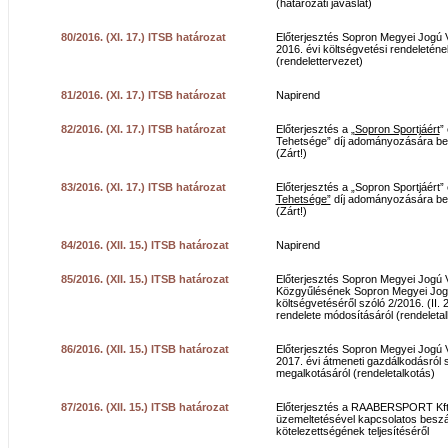
(határozati javaslat)
80/2016. (XI. 17.) ITSB határozat
Előterjesztés Sopron Megyei Jogú
2016. évi költségvetési rendeletén
(rendelettervezet)
81/2016. (XI. 17.) ITSB határozat
Napirend
82/2016. (XI. 17.) ITSB határozat
Előterjesztés a „
Sopron Sportjáért
”
Tehetsége” díj adományozására beé
(Zárt!)
83/2016. (XI. 17.) ITSB határozat
Előterjesztés a „Sopron Sportjáért” 
Tehetsége”
díj adományozására beé
(Zárt!)
84/2016. (XII. 15.) ITSB határozat
Napirend
85/2016. (XII. 15.) ITSB határozat
Előterjesztés Sopron Megyei Jogú
Közgyűlésének Sopron Megyei Jogú
költségvetéséről szóló 2/2016. (II.
rendelete módosításáról (rendeletal
86/2016. (XII. 15.) ITSB határozat
Előterjesztés Sopron Megyei Jogú
2017. évi átmeneti gazdálkodásról 
megalkotásáról (rendeletalkotás)
87/2016. (XII. 15.) ITSB határozat
Előterjesztés a RAABERSPORT Kf
üzemeltetésével kapcsolatos besz
kötelezettségének teljesítéséről