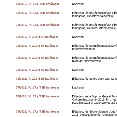
69/2016. (IX. 22.) ITSB határozat
Napirend
70/2016. (IX. 22.) ITSB határozat
Előterjesztés pályázati felhívás kiír
támogatás) (sportszervezetek))
71/2016. (IX. 22.) ITSB határozat
Előterjesztés pályázati felhívás kiír
támogatás) (oktatási intézmények)
72/2016. (X. 20.) ITSB határozat
Napirend
73/2016. (X. 20.) ITSB határozat
Előterjesztés sporttámogatási pályá
(sportszervezetek)
74/2016. (X. 20.) ITSB határozat
Előterjesztés sporttámogatási pályá
(oktatási intézmények)
75/2016. (X. 20.) ITSB határozat
Napirend
76/2016. (X. 20.) ITSB határozat
Előterjesztés egyéb eseti sporttám
77/2016. (XI. 17.) ITSB határozat
Napirend
78/2016. (XI. 17.) ITSB határozat
Előterjesztés a Sopron Megyei Jog
Önkormányzatának 2016. I-III. neg
gazdálkodásáról szóló tájékoztató 
79/2016. (XI. 17.) ITSB határozat
Előterjesztés Sopron Megyei Jogú
2016. évi költségvetési rendeletén