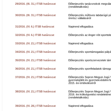
29/2016. (III. 31.) ITSB határozat
Előterjesztés tanácsnokok megvála
(rendeletalkotás)
30/2016. (III. 31.) ITSB határozat
Előterjesztés műfüves labdarúgó pál
önrész vállalásáról
31/2016. (IV. 6.) ITSB határozat
Napirend elfogadása
32/2016. (IV. 6.) ITSB határozat
Előterjesztés az Anger-réti sporttel
33/2016. (IV. 21.) ITSB határozat
Napirend elfogadása
34/2016. (IV. 21.) ITSB határozat
Előterjesztés sporttámogatási pályá
35/2016. (IV. 21.) ITSB határozat
Előterjesztés sportszervezetek tá
36/2016. (IV. 21.) ITSB határozat
Előterjesztés sportfeladatok támoga
37/2016. (IV. 21.) ITSB határozat
Előterjesztés Sopron Megyei Jogú
gyermekjóléti és gyermekvédelmi fe
2015. évi értékeléséről
38/2016. (IV. 21.) ITSB határozat
Előterjesztés Sopron Megyei Jogú
2016. évi költségvetési rendeletén
(rendeletalkotás)
39/2016. (IV. 28.) ITSB határozat
Napirend elfogadása