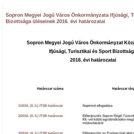
Sopron Megyei Jogú Város Önkormányzata Ifjúsági, Tu
Bizottsága üléseinek 2016. évi határozatai
Sopron Megyei Jogú Város Önkormányzat Köz
Ifjúsági, Turisztikai és Sport Bizottsá
2016. évi határozatai
Határozat száma
Határozat tár
1/2016. (II. 5.) ITSB határozat
Napirend elfogadása
2/2016. (II. 5.) ITSB határozat
Előterjesztés Sopron Régió Turiszti
Kft.-vel kötött együttműködési meg
módosításáról
3/2016. (II. 5.) ITSB határozat
Előterjesztés az Európai Unió által