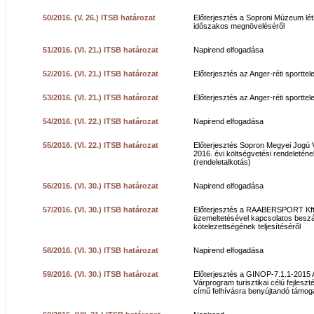
50/2016. (V. 26.) ITSB határozat
Előterjesztés a Soproni Múzeum lé
időszakos megnöveléséről
51/2016. (VI. 21.) ITSB határozat
Napirend elfogadása
52/2016. (VI. 21.) ITSB határozat
Előterjesztés az Anger-réti sporttel
53/2016. (VI. 21.) ITSB határozat
Előterjesztés az Anger-réti sporttel
54/2016. (VI. 22.) ITSB határozat
Napirend elfogadása
55/2016. (VI. 22.) ITSB határozat
Előterjesztés Sopron Megyei Jogú
2016. évi költségvetési rendeletén
(rendeletalkotás)
56/2016. (VI. 30.) ITSB határozat
Napirend elfogadása
57/2016. (VI. 30.) ITSB határozat
Előterjesztés a RAABERSPORT Kf
üzemeltetésével kapcsolatos besz
kötelezettségének teljesítéséről
58/2016. (VI. 30.) ITSB határozat
Napirend elfogadása
59/2016. (VI. 30.) ITSB határozat
Előterjesztés a GINOP-7.1.1-2015 
Várprogram turisztikai célú fejlesz
című felhívásra benyújtandó támoga