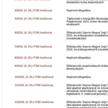
betelepítési kvóta elutasításáról
4/2016. (II. 18.) ITSB határozat
Napirend elfogadása
5/2016. (II. 18.) ITSB határozat
Tájékoztató a Közgyűlés Bizottsága
Polgármester 2015. évben átruházo
döntéseiről
6/2016. (II. 18.) ITSB határozat
Előterjesztés Sopron Megyei Jogú
2015. évi költségvetési rendeletén
(rendeletalkotás)
7/2016. (II. 18.) ITSB határozat
Előterjesztés Sopron Megyei Jogú
2016. évi költségvetéséről (rendele
8/2016. (II. 25.) ITSB határozat
Napirend elfogadása
9/2016. (II. 25.) ITSB határozat
Előterjesztés projektválasztó-értéke
létrehozásáról
10/2016. (II. 25.) ITSB határozat
Napirend elfogadása
11/2016. (II. 25.) ITSB határozat
Előterjesztés Sopron Megyei Jogú
által alapított alapítványok és közal
okiratának módosításáról, egység
foglalásáról. (I. határozati javaslat.)
12/2016. (II. 25.) ITSB határozat
Előterjesztés Sopron Megyei Jogú
által alapított alapítványok és közal
okiratának módosításáról, egység