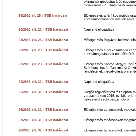
okiratának módosításáról, egység
foglalásáról. (VIII. határozati javasla
19/2016. (II. 25.) ITSB határozat
Előterjesztés a férfi kosárlabda csa
sporttámogatásának odaítéléséről
20/2016. (III. 23.) ITSB határozat
Napirend elfogadása
21/2016. (III. 23.) ITSB határozat
Előterjesztés Pályázati felhívás ki
22/2016. (III. 23.) ITSB határozat
Előterjesztés a női kosárlabda csa
sporttámogatásának odaítéléséről
23/2016. (III. 23.) ITSB határozat
Előterjesztés Sopron Megyei Jogú
Széchenyi István Tanulmányi Ösztö
rendeletének megalkotásáról (rende
24/2016. (III. 31.) ITSB határozat
Napirend elfogadása
25/2016. (III. 31.) ITSB határozat
Sürgősségi előterjesztés Sopron M
vonzáskörzete 2015. évi közrend- 
helyzetéről szóló beszámolóról
26/2016. (III. 31.) ITSB határozat
Előterjesztés tanácsnokok megválas
27/2016. (III. 31.) ITSB határozat
Előterjesztés tanácsnokok megválas
28/2016. (III. 31.) ITSB határozat
Előterjesztés tanácsnokok megválas