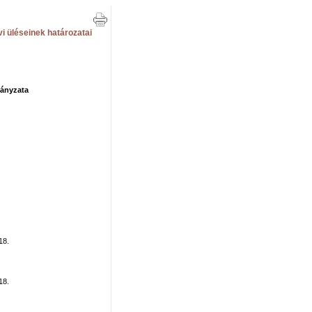
 üléseinek határozatai
ányzata
18.
18.