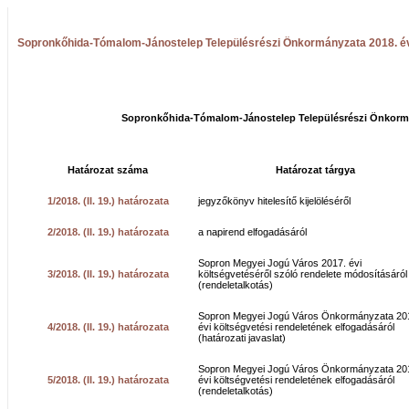
Sopronkőhida-Tómalom-Jánostelep Településrészi Önkormányzata 2018. évi
Sopronkőhida-Tómalom-Jánostelep Településrészi Önkorm
Határozat száma
Határozat tárgya
1/2018. (II. 19.) határozata
jegyzőkönyv hitelesítő kijelöléséről
2/2018. (II. 19.) határozata
a napirend elfogadásáról
Sopron Megyei Jogú Város 2017. évi
3/2018. (II. 19.) határozata
költségvetéséről szóló rendelete módosításáról
(rendeletalkotás)
Sopron Megyei Jogú Város Önkormányzata 20
4/2018. (II. 19.) határozata
évi költségvetési rendeletének elfogadásáról
(határozati javaslat)
Sopron Megyei Jogú Város Önkormányzata 20
5/2018. (II. 19.) határozata
évi költségvetési rendeletének elfogadásáról
(rendeletalkotás)