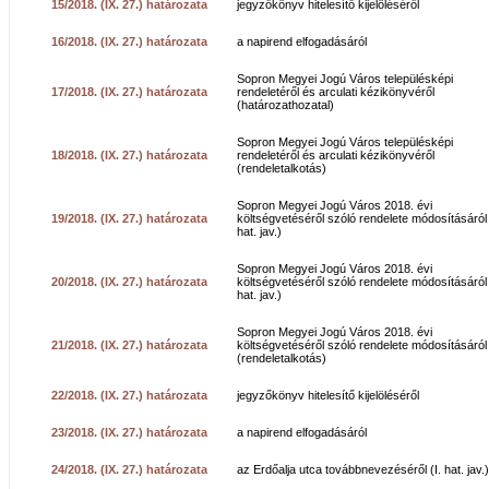
15/2018. (IX. 27.) határozata
jegyzőkönyv hitelesítő kijelöléséről
16/2018. (IX. 27.) határozata
a napirend elfogadásáról
Sopron Megyei Jogú Város településképi
17/2018. (IX. 27.) határozata
rendeletéről és arculati kézikönyvéről
(határozathozatal)
Sopron Megyei Jogú Város településképi
18/2018. (IX. 27.) határozata
rendeletéről és arculati kézikönyvéről
(rendeletalkotás)
Sopron Megyei Jogú Város 2018. évi
19/2018. (IX. 27.) határozata
költségvetéséről szóló rendelete módosításáról 
hat. jav.)
Sopron Megyei Jogú Város 2018. évi
20/2018. (IX. 27.) határozata
költségvetéséről szóló rendelete módosításáról (
hat. jav.)
Sopron Megyei Jogú Város 2018. évi
21/2018. (IX. 27.) határozata
költségvetéséről szóló rendelete módosításáról
(rendeletalkotás)
22/2018. (IX. 27.) határozata
jegyzőkönyv hitelesítő kijelöléséről
23/2018. (IX. 27.) határozata
a napirend elfogadásáról
24/2018. (IX. 27.) határozata
az Erdőalja utca továbbnevezéséről (I. hat. jav.)