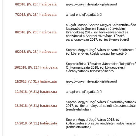
6/2018. (IV. 23.) határozata
jegyzőkönyv hitelesítő kijelöléséről
7/2018. (IV. 23.) határozata
a napirend elfogadásáról
a Győr-Moson-Sopron Megyei Katasztrófavéde
Igazgatóság Soproni Katasztrófavédelmi
8/2018. (IV. 23.) határozata
Kirendeltség 2017. évi tevékenységéről és
beszámoló a Soproni Hivatásos Tűzoltó-
parancsnokság 2017. évi tevékenységéről
Sopron Megyei Jogú Város és vonzáskörzete 
9/2018. (IV. 23.) határozata
évi közrend- és közbiztonsági helyzetéről
Sopronkőhida-Tómalom-Jánostelep Településré
10/2018. (IV. 23.) határozata
Önkormányzata 2018. évi költségvetési
előirányzatának felhasználásáról
11/2018. (V. 31.) határozata
jegyzőkönyv hitelesítő kijelöléséről
12/2018. (V. 31.) határozata
a napirend elfogadásáról
Sopron Megyei Jogú Város Önkormányzatána
13/2018. (V. 31.) határozata
2017. évi önkormányzati szintű zárszámadásár
(rendeletalkotás)
Sopron Megyei Jogú Város 2018. évi
14/2018. (V. 31.) határozata
költségvetéséről szóló rendelete módosításáról
(rendeletalkotás)