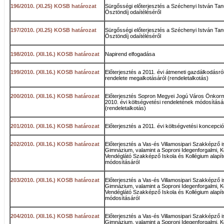
196/2010. (XI.25) KOSB határozat
Sürgősségi előterjesztés a Széchenyi István Ta
Ösztöndíj odaítéléséről
197/2010. (XI.25) KOSB határozat
Sürgősségi előterjesztés a Széchenyi István Ta
Ösztöndíj odaítéléséről
198/2010. (XII.16.) KOSB határozat
Napirend elfogadása
199/2010. (XII.16.) KOSB határozat
Előterjesztés a 2011. évi átmeneti gazdálkodásró
rendelete megalkotásáról (rendeletalkotás)
200/2010. (XII.16.) KOSB határozat
Előterjesztés Sopron Megyei Jogú Város Önkor
2010. évi költségvetési rendeletének módosításá
(rendeletalkotás)
201/2010. (XII.16.) KOSB határozat
Előterjesztés a 2011. évi költségvetési koncepció
202/2010. (XII.16.) KOSB határozat
Előterjesztés a Vas-és Villamosipari Szakképző i
Gimnázium, valamint a Soproni Idegenforgalmi, 
Vendéglátó Szakképző Iskola és Kollégium alapít
módosításáról
203/2010. (XII.16.) KOSB határozat
Előterjesztés a Vas-és Villamosipari Szakképző i
Gimnázium, valamint a Soproni Idegenforgalmi, 
Vendéglátó Szakképző Iskola és Kollégium alapít
módosításáról
204/2010. (XII.16.) KOSB határozat
Előterjesztés a Vas-és Villamosipari Szakképző i
Gimnázium, valamint a Soproni Idegenforgalmi, 