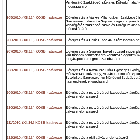
Vendéglátó Szakképző Iskola és Kollégium alapít
módosításáról
205/2010. (XII.16.) KOSB határozat
Előterjesztés a Vas-és Villamosipari Szakképző i
Gimnázium, valamint a Soproni Idegenforgalmi, 
Vendéglátó Szakképző Iskola és Kollégium alapít
módosításáról
206/2010. (XII.16.) KOSB határozat
Előterjesztés a Halász utca 46. szám ingatlan ha
207/2010. (XII.16.) KOSB határozat
Előterjesztés a Soproni Horváth József művei ál
kiállításának fenntartására vonatkozó együttműk
megállapodás meghosszabbításáról
208/2010. (XII.16.) KOSB határozat
Előterjesztés a Kozmutza Flóra Egységes Gyóg
Módszertani Intézmény, Általános Iskola és Speci
Szakiskola Szervezeti és Működési Szabályzatá
házirendjének elfogadásáról
209/2010. (XII.16.) KOSB határozat
Előterjesztés a testvérvárosi kapcsolatok ápolá
pályázat elbírálásáról
210/2010. (XII.16.) KOSB határozat
Előterjesztés a testvérvárosi kapcsolatok ápolá
pályázat elbírálásáról
211/2010. (XII.16.) KOSB határozat
Előterjesztés a testvérvárosi kapcsolatok ápolá
pályázat elbírálásáról
212/2010. (XII.16.) KOSB határozat
Előterjesztés a civil pályázat elbírálásáról