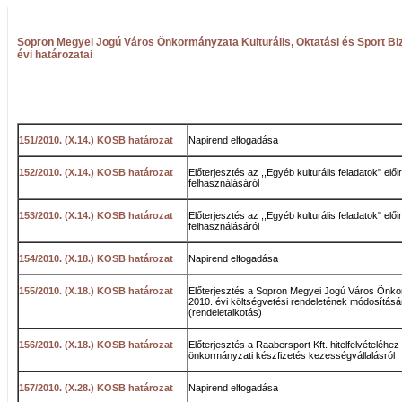
Sopron Megyei Jogú Város Önkormányzata Kulturális, Oktatási és Sport Biz
évi határozatai
151/2010. (X.14.) KOSB határozat
Napirend elfogadása
152/2010. (X.14.) KOSB határozat
Előterjesztés az ,,Egyéb kulturális feladatok" elő
felhasználásáról
153/2010. (X.14.) KOSB határozat
Előterjesztés az ,,Egyéb kulturális feladatok" elő
felhasználásáról
154/2010. (X.18.) KOSB határozat
Napirend elfogadása
155/2010. (X.18.) KOSB határozat
Előterjesztés a Sopron Megyei Jogú Város Önk
2010. évi költségvetési rendeletének módosításá
(rendeletalkotás)
156/2010. (X.18.) KOSB határozat
Előterjesztés a Raabersport Kft. hitelfelvételéhe
önkormányzati készfizetés kezességvállalásról
157/2010. (X.28.) KOSB határozat
Napirend elfogadása