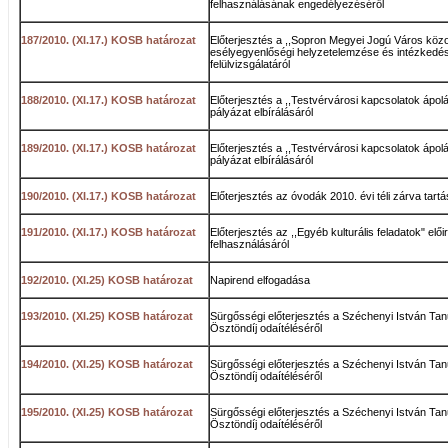
felhasználásának engedélyezéséről
187/2010. (XI.17.) KOSB határozat
Előterjesztés a ,,Sopron Megyei Jogú Város közo
esélyegyenlőségi helyzetelemzése és intézkedés
felülvizsgálatáról
188/2010. (XI.17.) KOSB határozat
Előterjesztés a ,,Testvérvárosi kapcsolatok ápol
pályázat elbírálásáról
189/2010. (XI.17.) KOSB határozat
Előterjesztés a ,,Testvérvárosi kapcsolatok ápol
pályázat elbírálásáról
190/2010. (XI.17.) KOSB határozat
Előterjesztés az óvodák 2010. évi téli zárva tart
191/2010. (XI.17.) KOSB határozat
Előterjesztés az ,,Egyéb kulturális feladatok" elő
felhasználásáról
192/2010. (XI.25) KOSB határozat
Napirend elfogadása
193/2010. (XI.25) KOSB határozat
Sürgősségi előterjesztés a Széchenyi István Ta
Ösztöndíj odaítéléséről
194/2010. (XI.25) KOSB határozat
Sürgősségi előterjesztés a Széchenyi István Ta
Ösztöndíj odaítéléséről
195/2010. (XI.25) KOSB határozat
Sürgősségi előterjesztés a Széchenyi István Ta
Ösztöndíj odaítéléséről