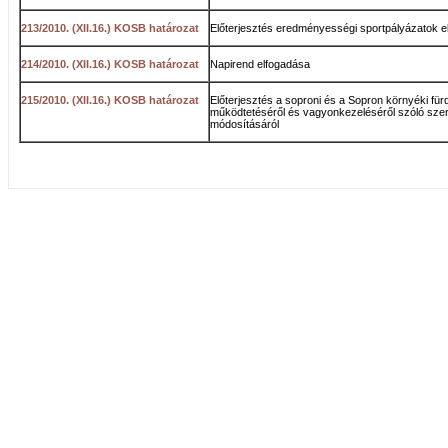
213/2010. (XII.16.) KOSB határozat
Előterjesztés eredményességi sportpályázatok el
214/2010. (XII.16.) KOSB határozat
Napirend elfogadása
215/2010. (XII.16.) KOSB határozat
Előterjesztés a soproni és a Sopron környéki für
működtetéséről és vagyonkezeléséről szóló sze
módosításáról