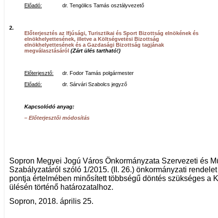
Előadó:
dr. Tengölics Tamás osztályvezető
2.
Előterjesztés az Ifjúsági, Turisztikai és Sport Bizottság elnökének és
elnökhelyettesének, illetve a Költségvetési Bizottság
elnökhelyettesének és a Gazdasági Bizottság tagjának
megválasztásáról
(Zárt ülés tartható!)
Előterjesztő:
dr. Fodor Tamás polgármester
Előadó:
dr. Sárvári Szabolcs jegyző
Kapcsolódó anyag:
– Előterjesztői módosítás
Sopron Megyei Jogú Város Önkormányzata Szervezeti és M
Szabályzatáról szóló 1/2015. (II. 26.) önkormányzati rendele
pontja értelmében minősített többségű döntés szükséges a K
ülésén történő határozatalhoz.
Sopron, 2018. április 25.