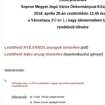
Sopron Megyei Jogú Város Önkormányzat Köz
2018. április 26-án csütörtökön 13.45 ór
a Városháza
(Fő tér 1.)
nagy üléstermében
t
rendkívüli
ülésére
Letölthető NYILVÁNOS anyagok tömörítve
(pdf)
Letölthető teljes anyag tömörítve
(bejelentkezést igényel)
Napirendi pontok:
1.
Előterjesztés a női kosárlabda csapat sporttámogatásának
odaítéléséről
Előterjesztők:
dr. Fodor Tamás polgármester
dr. Simon István alpolgármester