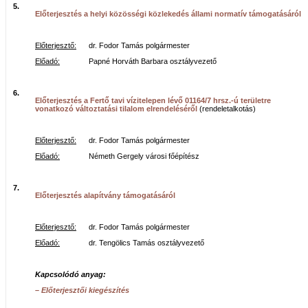
5.
Előterjesztés a helyi közösségi közlekedés állami normatív támogatásáról
Előterjesztő:
dr. Fodor Tamás polgármester
Előadó:
Papné Horváth Barbara osztályvezető
6.
Előterjesztés a Fertő tavi vízitelepen lévő 01164/7 hrsz.-ú területre
vonatkozó változtatási tilalom elrendeléséről
(rendeletalkotás)
Előterjesztő:
dr. Fodor Tamás polgármester
Előadó:
Németh Gergely városi főépítész
7.
Előterjesztés alapítvány támogatásáról
Előterjesztő:
dr. Fodor Tamás polgármester
Előadó:
dr. Tengölics Tamás osztályvezető
Kapcsolódó anyag:
– Előterjesztői kiegészítés