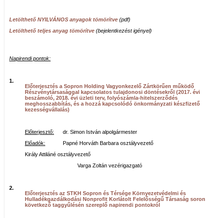
Letölthető NYILVÁNOS anyagok tömörítve
(pdf)
Letölthető teljes anyag tömörítve
(bejelentkezést igényel)
Napirendi pontok:
1.
Előterjesztés a Sopron Holding Vagyonkezelő Zártkörűen működő
Részvénytársasággal kapcsolatos tulajdonosi döntésekről (2017. évi
beszámoló, 2018. évi üzleti terv, folyószámla-hitelszerződés
meghosszabbítás, és a hozzá kapcsolódó önkormányzati készfizető
kezességvállalás)
Előterjesztő:
dr. Simon István alpolgármester
Előadók:
Papné Horváth Barbara osztályvezető
Király Attiláné osztályvezető
Varga Zoltán vezérigazgató
2.
Előterjesztés az STKH Sopron és Térsége Környezetvédelmi és
Hulladékgazdálkodási Nonprofit Korlátolt Felelősségű Társaság soron
következő taggyűlésén szereplő napirendi pontokról