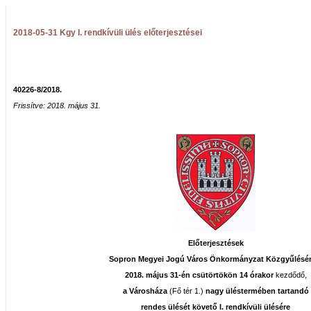
2018-05-31 Kgy I. rendkívüli ülés előterjesztései
40226-8/2018.
Frissítve: 2018. május 31.
Előterjesztések
Sopron Megyei Jogú Város Önkormányzat Közgyűlésé
2018. május 31-én csütörtökön 14 órakor
kezdődő,
a Városháza
(Fő tér 1.)
nagy üléstermében tartandó
rendes ülését követő I. rendkívüli ülésére