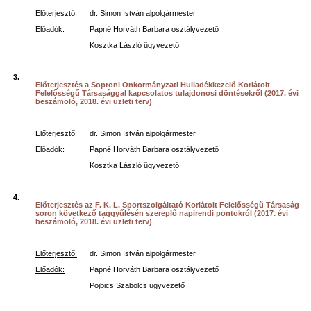
Előterjesztő:
dr. Simon István alpolgármester
Előadók:
Papné Horváth Barbara osztályvezető
Kosztka László ügyvezető
3.
Előterjesztés a Soproni Önkormányzati Hulladékkezelő Korlátolt
Felelősségű Társasággal kapcsolatos tulajdonosi döntésekről (2017. évi
beszámoló, 2018. évi üzleti terv)
Előterjesztő:
dr. Simon István alpolgármester
Előadók:
Papné Horváth Barbara osztályvezető
Kosztka László ügyvezető
4.
Előterjesztés az F. K. L. Sportszolgáltató Korlátolt Felelősségű Társaság
soron következő taggyűlésén szereplő napirendi pontokról (2017. évi
beszámoló, 2018. évi üzleti terv)
Előterjesztő:
dr. Simon István alpolgármester
Előadók:
Papné Horváth Barbara osztályvezető
Pojbics Szabolcs ügyvezető