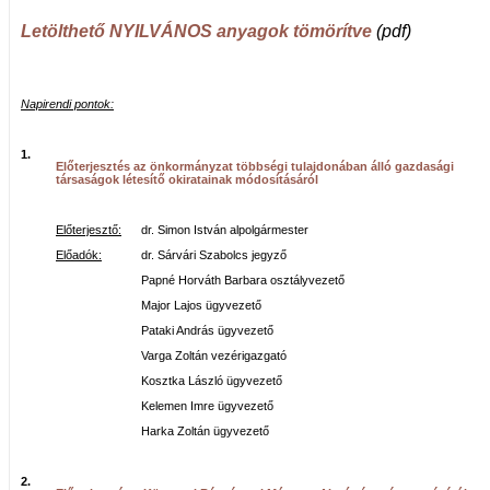
Letölthető NYILVÁNOS anyagok tömörítve
(pdf)
Napirendi pontok:
1.
Előterjesztés az önkormányzat többségi tulajdonában álló gazdasági
társaságok létesítő okiratainak módosításáról
Előterjesztő:
dr. Simon István alpolgármester
Előadók:
dr. Sárvári Szabolcs jegyző
Papné Horváth Barbara osztályvezető
Major Lajos ügyvezető
Pataki András ügyvezető
Varga Zoltán vezérigazgató
Kosztka László ügyvezető
Kelemen Imre ügyvezető
Harka Zoltán ügyvezető
2.