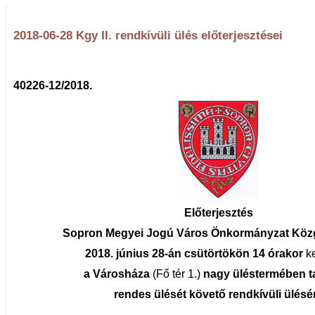
2018-06-28 Kgy II. rendkívüli ülés előterjesztései
40226-12/2018.
Előterjesztés
Sopron Megyei Jogú Város Önkormányzat Köz
2018. június 28-án csütörtökön 14 órakor
k
a Városháza
(Fő tér 1.)
nagy üléstermében t
rendes ülését követő rendkívüli ülésé