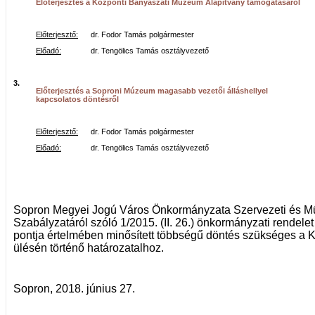
Előterjesztés a Központi Bányászati Múzeum Alapítvány támogatásáról
Előterjesztő:
dr. Fodor Tamás polgármester
Előadó:
dr. Tengölics Tamás osztályvezető
3.
Előterjesztés a Soproni Múzeum magasabb vezetői álláshellyel
kapcsolatos döntésről
Előterjesztő:
dr. Fodor Tamás polgármester
Előadó:
dr. Tengölics Tamás osztályvezető
Sopron Megyei Jogú Város Önkormányzata Szervezeti és M
Szabályzatáról szóló 1/2015. (II. 26.) önkormányzati rendele
pontja értelmében minősített többségű döntés szükséges a K
ülésén történő határozatalhoz.
Sopron, 2018. június 27.