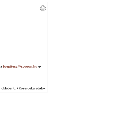
t a
foepitesz@sopron.hu
e-
. október 8. / Közérdekű adatok