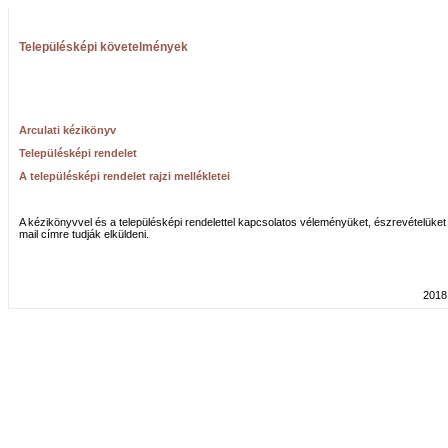
Településképi követelmények
Arculati kézikönyv
Településképi rendelet
A településképi rendelet rajzi mellékletei
A kézikönyvvel és a településképi rendelettel kapcsolatos véleményüket, észrevételüke
mail címre tudják elküldeni.
2018