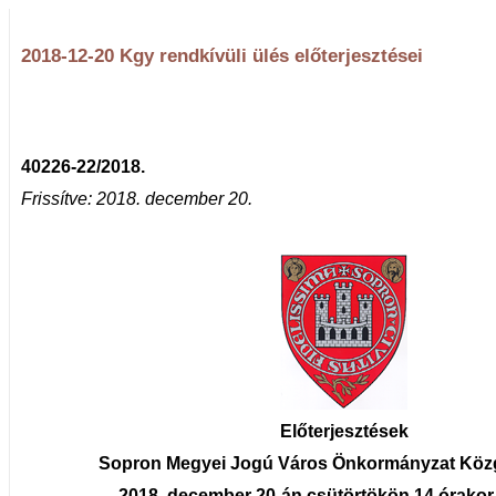
2018-12-20 Kgy rendkívüli ülés előterjesztései
40226-22/2018.
Frissítve: 2018. december 20.
Előterjesztések
Sopron Megyei Jogú Város Önkormányzat Köz
2018. december 20-án csütörtökön 14 órako