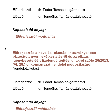
Előterjesztő:
dr. Fodor Tamás polgármester
Előadó:
dr. Tengölics Tamás osztályvezető
Kapcsolódó anyag:
– Előterjesztői módosítás
5.
Előterjesztés a nevelési-oktatási intézményekben
biztosított gyermekétkeztetésről és az ellátás
igénybevételéért fizetendő térítési díjakról szóló 26/2013.
(VI. 28.) önkormányzati rendelet módosításáról
(rendeletalkotás)
Előterjesztő:
dr. Fodor Tamás polgármester
Előadó:
dr. Tengölics Tamás osztályvezető
Kapcsolódó anyag:
– Előterjesztői módosítás