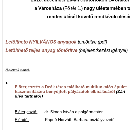
a Városháza
(Fő tér 1.)
nagy üléstermében t
rendes ülését követő rendkívüli ülésé
Letölthető NYILVÁNOS anyagok
tömörítve (pdf)
Letölthető teljes anyag tömörítve
(bejelentkezést igényel)
Napirendi pontok:
1.
Előterjesztés a Deák téren található multifunkciós épület
hasznosítására benyújtott pályázatok elbírálásáról
(Zárt
ülés tartható!)
Előterjesztő:
dr. Simon István alpolgármester
Előadó:
Papné Horváth Barbara osztályvezető