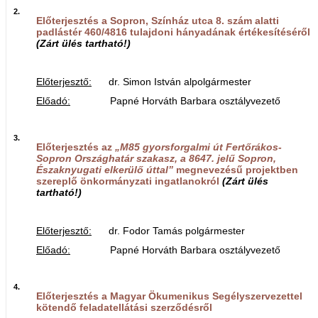
2.
Előterjesztés a Sopron, Színház utca 8. szám alatti
padlástér 460/4816 tulajdoni hányadának értékesítéséről
(Zárt ülés tartható!)
Előterjesztő:
dr. Simon István alpolgármester
Előadó:
Papné Horváth Barbara osztályvezető
3.
Előterjesztés az
„M85 gyorsforgalmi út Fertőrákos-
Sopron Országhatár szakasz, a 8647. jelű Sopron,
Északnyugati elkerülő úttal”
megnevezésű projektben
szereplő önkormányzati ingatlanokról
(Zárt ülés
tartható!)
Előterjesztő:
dr. Fodor Tamás polgármester
Előadó:
Papné Horváth Barbara osztályvezető
4.
Előterjesztés a Magyar Ökumenikus Segélyszervezettel
kötendő feladatellátási szerződésről