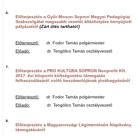
6.
Előterjesztés a Győr-Moson-Sopron Megyei Pedagógiai
Szakszolgálat magasabb vezetői álláshelyére benyújtott
pályázatról
(Zárt ülés tartható!)
Előterjesztő:
dr. Fodor Tamás polgármester
Előadó:
dr. Tengölics Tamás osztályvezető
7.
Előterjesztés a PRO KULTÚRA SOPRON Nonprofit Kft.
2017. évi központi költségvetési támogatás
felhasználásáról szóló beszámolójának jóváhagyásáról
Előterjesztő:
dr. Fodor Tamás polgármester
Előadó:
dr. Tengölics Tamás osztályvezető
8.
Előterjesztés a Magyarországi Légimentésért Alapítvány
támogatásáról