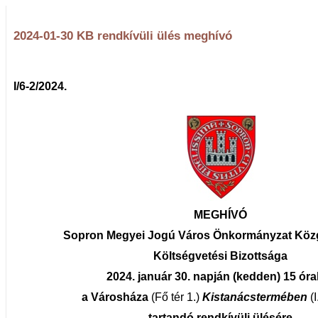
2024-01-30 KB rendkívüli ülés meghívó
I/6-2/2024.
MEGHÍVÓ
Sopron Megyei Jogú Város Önkormányzat Köz
Költségvetési Bizottsága
2024. január 30. napján (kedden) 15 ór
a Városháza
(Fő tér 1.)
Kistanácstermében
(
tartandó
rendkívüli ülésére