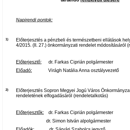
Napirendi pontok:
1)
Előterjesztés a pénzbeli és természetbeni ellátások hely
4/2015. (II. 27.) önkormányzati rendelet módosításáról (
Előterjesztő:
dr. Farkas Ciprián polgármester
Előadó:
Virágh Natália Anna osztályvezető
2)
Előterjesztés Sopron Megyei Jogú Város Önkormányzata
rendeletének elfogadásáról (rendeletalkotás)
Előterjesztők:
dr. Farkas Ciprián polgármester
dr. Simon István alpolgármester
Előadók:
dr. Sárvári Szabolcs jegyző