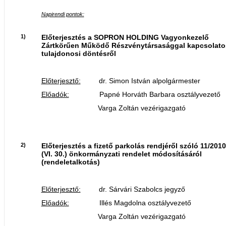
Napirendi pontok:
1)
Előterjesztés a SOPRON HOLDING Vagyonkezelő
Zártkörűen Működő Részvénytársasággal kapcsolato
tulajdonosi döntésről
Előterjesztő:
dr. Simon István alpolgármester
Előadók:
Papné Horváth Barbara osztályvezető
Varga Zoltán vezérigazgató
2)
Előterjesztés a fizető parkolás rendjéről szóló 11/2010
(VI. 30.) önkormányzati rendelet módosításáról
(rendeletalkotás)
Előterjesztő:
dr. Sárvári Szabolcs jegyző
Előadók:
Illés Magdolna osztályvezető
Varga Zoltán vezérigazgató