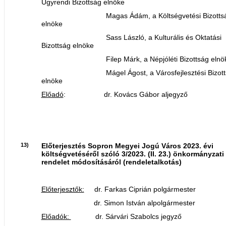
Ügyrendi Bizottság elnöke
Magas Ádám, a Költségvetési Bizotts
elnöke
Sass László, a Kulturális és Oktatási
Bizottság elnöke
Filep Márk, a Népjóléti Bizottság elnö
Mágel Ágost, a Városfejlesztési Bizott
elnöke
Előadó
: dr. Kovács Gábor aljegyző
13)
Előterjesztés Sopron Megyei Jogú Város 2023. évi
költségvetéséről szóló 3/2023. (II. 23.) önkormányzati
rendelet módosításáról (rendeletalkotás)
Előterjesztők:
dr. Farkas Ciprián polgármester
dr. Simon István alpolgármester
Előadók:
dr. Sárvári Szabolcs jegyző