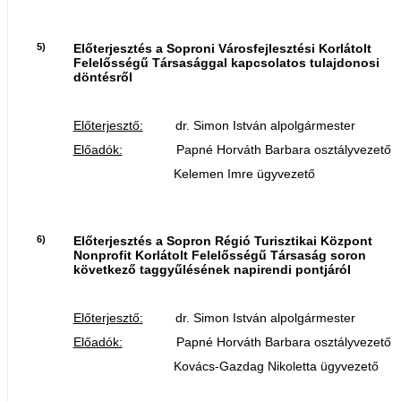
5)
Előterjesztés a Soproni Városfejlesztési Korlátolt
Felelősségű Társasággal kapcsolatos tulajdonosi
döntésről
Előterjesztő:
dr. Simon István alpolgármester
Előadók:
Papné Horváth Barbara osztályvezető
Kelemen Imre ügyvezető
6)
Előterjesztés a Sopron Régió Turisztikai Központ
Nonprofit Korlátolt Felelősségű Társaság soron
következő taggyűlésének napirendi pontjáról
Előterjesztő:
dr. Simon István alpolgármester
Előadók:
Papné Horváth Barbara osztályvezető
Kovács-Gazdag Nikoletta ügyvezető