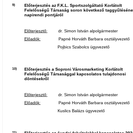
9)
Előterjesztés az F.K.L. Sportszolgáltató Korlátolt
Felelősségű Társaság soron következő taggyűlésén
napirendi pontjáról
Előterjesztő:
dr. Simon István alpolgármester
Előadók:
Papné Horváth Barbara osztályvezető
Pojbics Szabolcs ügyvezető
10)
Előterjesztés a Soproni Városmarketing Korlátolt
Felelősségű Társasággal kapcsolatos tulajdonosi
döntésekről
Előterjesztő:
dr. Simon István alpolgármester
Előadók:
Papné Horváth Barbara osztályvezető
Kuslics Balázs ügyvezető
11)
Előterjesztés az óvodai felvételekkel kapcsolatos 202