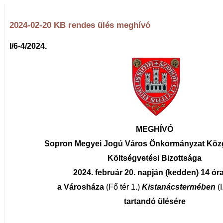
2024-02-20 KB rendes ülés meghívó
I/6-4/2024.
MEGHÍVÓ
Sopron Megyei Jogú Város Önkormányzat Köz
Költségvetési Bizottsága
2024. február 20. napján (kedden) 14 ór
a Városháza
(Fő tér 1.)
Kistanácstermében
(
tartandó ülésére