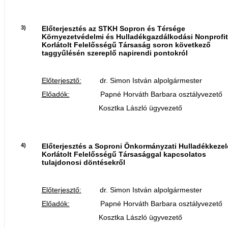
3)
Előterjesztés az STKH Sopron és Térsége
Környezetvédelmi és Hulladékgazdálkodási Nonprofit
Korlátolt Felelősségű Társaság soron következő
taggyűlésén szereplő napirendi pontokról
Előterjesztő:
dr. Simon István alpolgármester
Előadók:
Papné Horváth Barbara osztályvezető
Kosztka László ügyvezető
4)
Előterjesztés a Soproni Önkormányzati Hulladékkezel
Korlátolt Felelősségű Társasággal kapcsolatos
tulajdonosi döntésekről
Előterjesztő:
dr. Simon István alpolgármester
Előadók:
Papné Horváth Barbara osztályvezető
Kosztka László ügyvezető