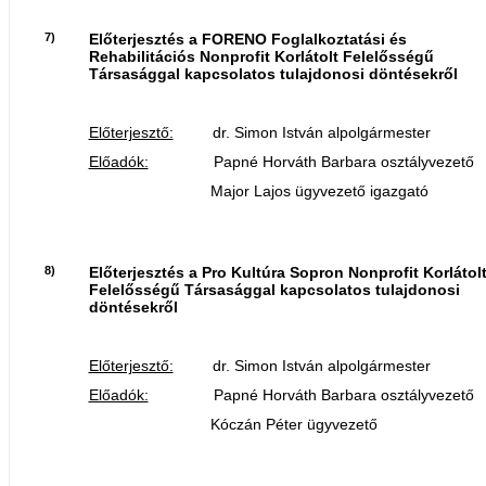
7)
Előterjesztés a FORENO Foglalkoztatási és
Rehabilitációs Nonprofit Korlátolt Felelősségű
Társasággal kapcsolatos tulajdonosi döntésekről
Előterjesztő:
dr. Simon István alpolgármester
Előadók:
Papné Horváth Barbara osztályvezető
Major Lajos ügyvezető igazgató
8)
Előterjesztés a Pro Kultúra Sopron Nonprofit Korlátol
Felelősségű Társasággal kapcsolatos tulajdonosi
döntésekről
Előterjesztő:
dr. Simon István alpolgármester
Előadók:
Papné Horváth Barbara osztályvezető
Kóczán Péter ügyvezető