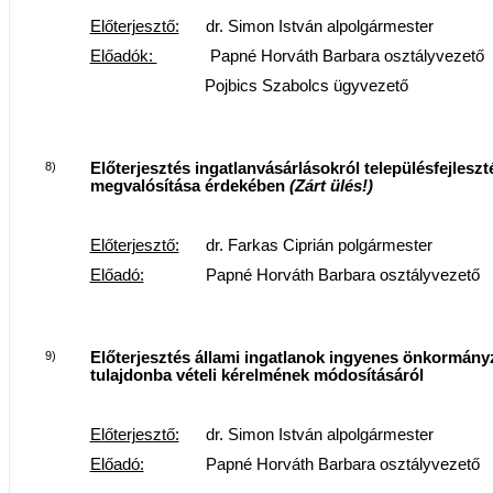
Előterjesztő:
dr. Simon István alpolgármester
Előadók:
Papné Horváth Barbara osztályvezető
Pojbics Szabolcs ügyvezető
8)
Előterjesztés ingatlanvásárlásokról településfejleszté
megvalósítása érdekében
(Zárt ülés!)
Előterjesztő:
dr. Farkas Ciprián polgármester
Előadó:
Papné Horváth Barbara osztályvezető
9)
Előterjesztés állami ingatlanok ingyenes önkormányz
tulajdonba vételi kérelmének módosításáról
Előterjesztő:
dr. Simon István alpolgármester
Előadó:
Papné Horváth Barbara osztályvezető