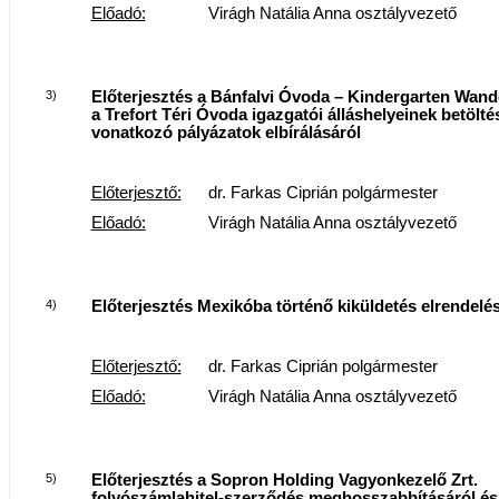
Előadó:
Virágh Natália Anna osztályvezető
3)
Előterjesztés a Bánfalvi Óvoda – Kindergarten Wand
a Trefort Téri Óvoda igazgatói álláshelyeinek betölté
vonatkozó pályázatok elbírálásáról
Előterjesztő:
dr. Farkas Ciprián polgármester
Előadó:
Virágh Natália Anna osztályvezető
4)
Előterjesztés Mexikóba történő kiküldetés elrendelé
Előterjesztő:
dr. Farkas Ciprián polgármester
Előadó:
Virágh Natália Anna osztályvezető
5)
Előterjesztés a Sopron Holding Vagyonkezelő Zrt.
folyószámlahitel-szerződés meghosszabbításáról és