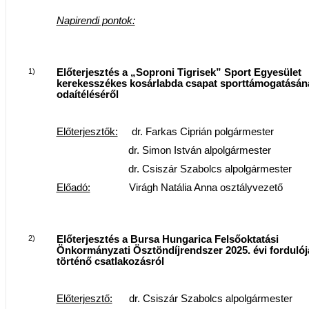
Napirendi pontok:
1)
Előterjesztés a „Soproni Tigrisek” Sport Egyesület
kerekesszékes kosárlabda csapat sporttámogatásán
odaítéléséről
Előterjesztők:
dr. Farkas Ciprián polgármester
dr. Simon István alpolgármester
dr. Csiszár Szabolcs alpolgármester
Előadó:
Virágh Natália Anna osztályvezető
2)
Előterjesztés a Bursa Hungarica Felsőoktatási
Önkormányzati Ösztöndíjrendszer 2025. évi forduló
történő csatlakozásról
Előterjesztő:
dr. Csiszár Szabolcs alpolgármester