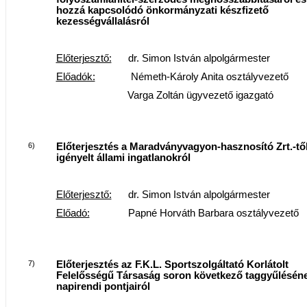
hozzá kapcsolódó önkormányzati készfizető
kezességvállalásról
Előterjesztő:
dr. Simon István alpolgármester
Előadók:
Németh-Károly Anita osztályvezető
Varga Zoltán ügyvezető igazgató
6)
Előterjesztés a Maradványvagyon-hasznosító Zrt.-tő
igényelt állami ingatlanokról
Előterjesztő:
dr. Simon István alpolgármester
Előadó:
Papné Horváth Barbara osztályvezető
7)
Előterjesztés az F.K.L. Sportszolgáltató Korlátolt
Felelősségű Társaság soron következő taggyűlésén
napirendi pontjairól