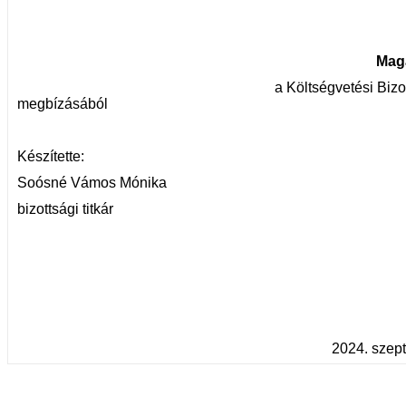
Mag
a Költségvetési Bizottság e
megbízásából
Készítette:
Soósné Vámos Mónika
bizottsági titkár
2024. szep