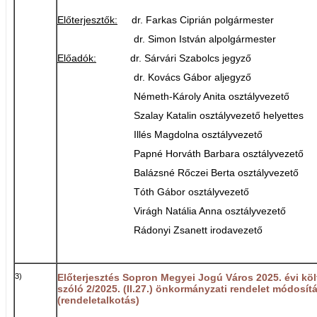
Előterjesztők:
dr. Farkas Ciprián polgármester
dr. Simon István alpolgármester
Előadók:
dr. Sárvári Szabolcs jegyző
dr. Kovács Gábor aljegyző
Németh-Károly Anita osztályvezető
Szalay Katalin osztályvezető helyettes
Illés Magdolna osztályvezető
Papné Horváth Barbara osztályvezető
Balázsné Rőczei Berta osztályvezető
Tóth Gábor osztályvezető
Virágh Natália Anna osztályvezető
Rádonyi Zsanett irodavezető
3)
Előterjesztés Sopron Megyei Jogú Város 2025. évi kö
szóló 2/2025. (II.27.) önkormányzati rendelet módosít
(rendeletalkotás)