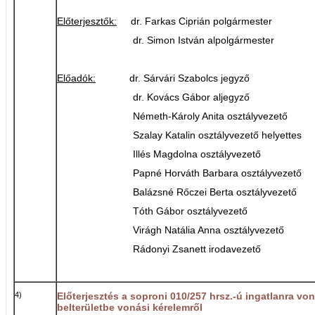
Előterjesztők:
dr. Farkas Ciprián polgármester
dr. Simon István alpolgármester
Előadók:
dr. Sárvári Szabolcs jegyző
dr. Kovács Gábor aljegyző
Németh-Károly Anita osztályvezető
Szalay Katalin osztályvezető helyettes
Illés Magdolna osztályvezető
Papné Horváth Barbara osztályvezető
Balázsné Rőczei Berta osztályvezető
Tóth Gábor osztályvezető
Virágh Natália Anna osztályvezető
Rádonyi Zsanett irodavezető
4)
Előterjesztés a soproni 010/257 hrsz.-ú ingatlanra vo
belterületbe vonási kérelemről