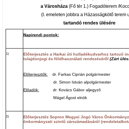
a Városháza
(Fő tér 1.)
Fogadóterem /Kocc
(I. emeleten jobbra a Házasságkötő terem 
tartandó rendes ülésére
Napirendi pontok:
1)
Előterjesztés a Harkai úti hulladékudvarhoz tartozó i
tulajdonjogi és földhasználati rendezéséről
(Zárt ülés
Előterjesztők:
dr. Farkas Ciprián polgármester
dr. Simon István alpolgármester
Előadók:
dr. Kovács Gábor aljegyző
Mágel Ágost elnök
2)
Előterjesztés Sopron Megyei Jogú Város Önkormányza
önkormányzati szintű zárszámadásáról (rendeletalkot