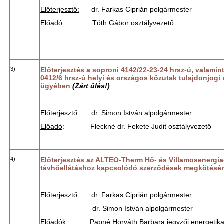
Előterjesztő:
dr. Farkas Ciprián polgármester
Előadó:
Tóth Gábor osztályvezető
3)
Előterjesztés a soproni 4142/22-23-24 hrsz-ú, valamin
0412/6 hrsz-ú helyi és országos közutak tulajdonjogi
ügyében
(Zárt ülés!)
Előterjesztő:
dr. Simon István alpolgármester
Előadó
: Fleckné dr. Fekete Judit osztályvezető
4)
Előterjesztés az
ALTEO-Therm Hő- és Villamosenergia-
távhőellátáshoz kapcsolódó szerződések megkötésér
Előterjesztő:
dr. Farkas Ciprián polgármester
dr. Simon István alpolgármester
Előadók
: Papné Horváth Barbara jegyzői energetika