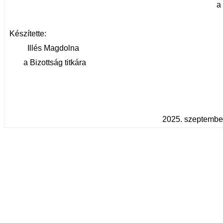
a Bizottság el
Készítette:
Illés Magdolna
a Bizottság titkára
2025. szeptember