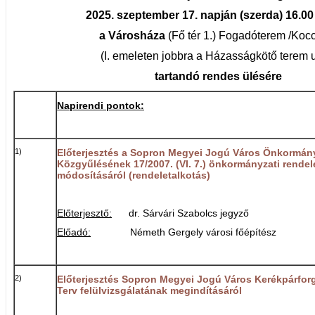
2025. szeptember 17. napján (szerda) 16.00
a Városháza
(Fő tér 1.)
Fogadóterem /Kocc
(I. emeleten jobbra a Házasságkötő terem 
tartandó rendes ülésére
Napirendi pontok:
1)
Előterjesztés a Sopron Megyei Jogú Város Önkormán
Közgyűlésének 17/2007. (VI. 7.) önkormányzati rende
módosításáról (rendeletalkotás)
Előterjesztő:
dr. Sárvári Szabolcs jegyző
Előadó:
Németh Gergely városi főépítész
2)
Előterjesztés Sopron Megyei Jogú Város Kerékpárforg
Terv felülvizsgálatának megindításáról