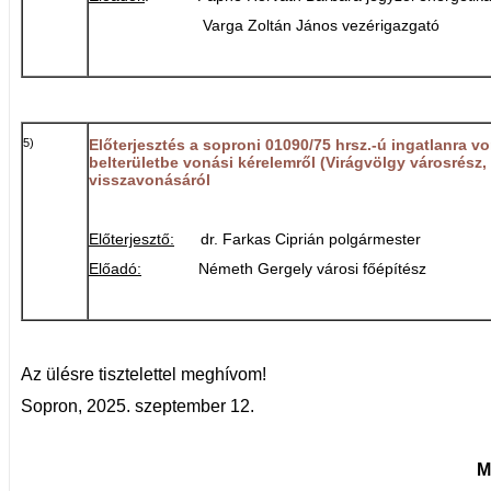
Varga Zoltán János vezérigazgató
5)
Előterjesztés a soproni 01090/75 hrsz.-ú ingatlanra v
belterületbe vonási kérelemről (Virágvölgy városrész
visszavonásáról
Előterjesztő:
dr. Farkas Ciprián polgármester
Előadó:
Németh Gergely városi főépítész
Az ülésre tisztelettel meghívom!
Sopron, 2025. szeptember 12.
M