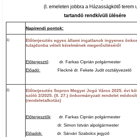
(I. emeleten jobbra a Házasságkötő terem 
tartandó rendkívüli ülésére
Napirendi pontok:
1)
Előterjesztés egyes állami ingatlanok ingyenes önko
tulajdonba vételi kérelmének megerősítéséről
Előterjesztő
: dr. Farkas Ciprián polgármester
Előadó:
Fleckné dr. Fekete Judit osztályvezető
2)
Előterjesztés Sopron Megyei Jogú Város 2025. évi kö
szóló 2/2025. (II. 27.) önkormányzati rendelet módosí
(rendeletalkotás)
Előterjesztők
: dr. Farkas Ciprián polgármester
dr. Simon István alpolgármester
Előadók:
dr. Sárvári Szabolcs jegyző