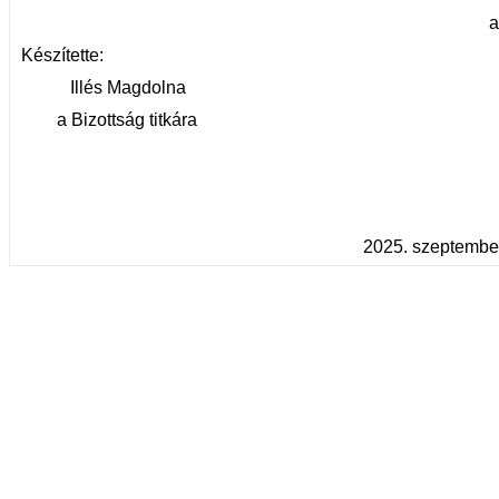
a Bizottság el
Készítette:
Illés Magdolna
a Bizottság titkára
2025. szeptember