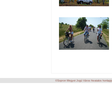
©Sopron Megyei Jogú Város hivatalos honlapja