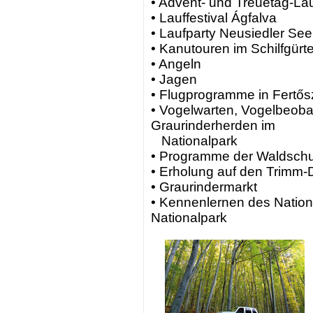
• Advent- und Treuetag-La
• Lauffestival Ágfalva
• Laufparty Neusiedler See
• Kanutouren im Schilfgürt
• Angeln
• Jagen
• Flugprogramme in Fertős
• Vogelwarten, Vogelbeoba
Graurinderherden im
Nationalpark
• Programme der Waldsch
• Erholung auf den Trimm-
• Graurindermarkt
• Kennenlernen des Natio
Nationalpark