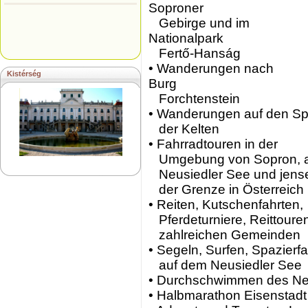
Soproner
Gebirge und im
Nationalpark
Fertő-Hanság
• Wanderungen nach
Kistérség
Burg
Forchtenstein
• Wanderungen auf den S
der Kelten
• Fahrradtouren in der
Umgebung von Sopron, 
Neusiedler See und jense
der Grenze in Österreich
• Reiten, Kutschenfahrten,
Pferdeturniere, Reittouren
zahlreichen Gemeinden
• Segeln, Surfen, Spazierf
auf dem Neusiedler See
• Durchschwimmen des Ne
• Halbmarathon Eisenstadt