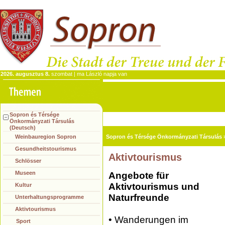
2026. augusztus 8.
szombat | ma László napja van
Sopron és Térsége
Önkormányzati Társulás
(Deutsch)
Weinbauregion Sopron
Sopron és Térsége Önkormányzati Társulás
Gesundheitstourismus
Aktivtourismus
Schlösser
Museen
Angebote für
Aktivtourismus und
Kultur
Naturfreunde
Unterhaltungsprogramme
Aktivtourismus
• Wanderungen im
Sport