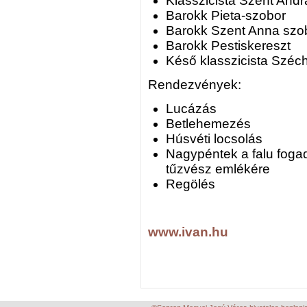
Klasszicista Szent And
Barokk Pieta-szobor
Barokk Szent Anna szo
Barokk Pestiskereszt
Késő klasszicista Széch
Rendezvények:
Lucázás
Betlehemezés
Húsvéti locsolás
Nagypéntek a falu foga
tűzvész emlékére
Regölés
www.ivan.hu