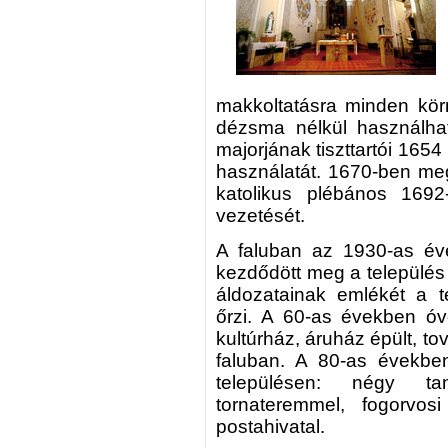
makkoltatásra minden kör
dézsma nélkül használha
majorjának tiszttartói 165
használatát. 1670-ben me
katolikus plébános 16
vezetését.
A faluban az 1930-as éve
kezdődött meg a település e
áldozatainak emlékét a t
őrzi. A 60-as években óv
kultúrház, áruház épült, t
faluban. A 80-as években
településen: négy ta
tornateremmel, fogorvos
postahivatal.