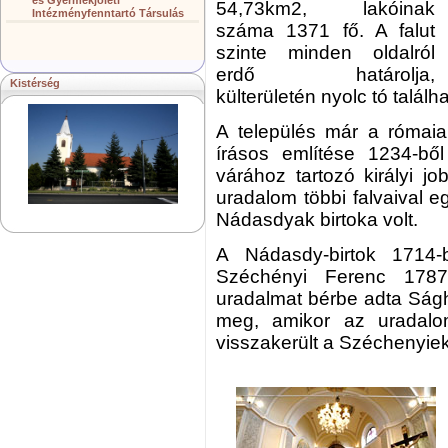
és Gyermekjóléti
54,73km2, lakóinak
Intézményfenntartó Társulás
száma 1371 fő. A falut
szinte minden oldalról
erdő határolja,
Kistérség
külterületén nyolc tó találha
A település már a rómaiak
írásos említése 1234-b
várához tartozó királyi j
uradalom többi falvaival 
Nádasdyak birtoka volt.
A Nádasdy-birtok 1714
Széchényi Ferenc 1787
uradalmat bérbe adta Ságh
meg, amikor az uradalom
visszakerült a Széchenyie