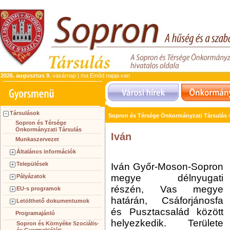
2026. augusztus 9.
vasárnap | ma Emőd napja van
Társulások
Sopron és Térsége Önkormányzati Társulás
Sopron és Térsége
Önkormányzati Társulás
Iván
Munkaszervezet
Általános információk
Települések
Iván Győr-Moson-Sopron
megye délnyugati
Pályázatok
részén, Vas megye
EU-s programok
határán, Csáforjánosfa
Letölthető dokumentumok
és Pusztacsalád között
Programajánló
helyezkedik. Területe
Sopron és Környéke Szociális-