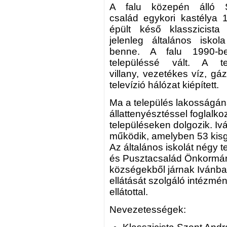
A falu közepén álló S
család egykori kastélya 
épült késő klasszicista 
jelenleg általános iskol
benne. A falu 1990-be
településsé vált. A te
villany, vezetékes víz, gá
televízió hálózat kiépített.
Ma a település lakosságá
állattenyésztéssel foglalk
településeken dolgozik. I
működik, amelyben 53 kis
Az általános iskolát négy t
és Pusztacsalád Önkormányz
községekből járnak Ivánba
ellátását szolgáló intézmé
ellátottal.
Nevezetességek: