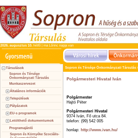
2026. augusztus 10.
hétfő | ma Lőrinc napja van
Sopron és Térsége Önkormányzati Társulás
Társulások
Sopron és Térsége
Önkormányzati Társulás
Polgármesteri Hivatal Iván
Munkaszervezet
Általános információk
Polgármester
Települések
Hajtó Péter
Pályázatok
Polgármesteri Hivatal
EU-s programok
9374 Iván, Fő utca 84.
Letölthető dokumentumok
telefon: (99) 542 005
Programajánló
honlap:
http://www.ivan.hu/
Sopron és Környéke Szociális-