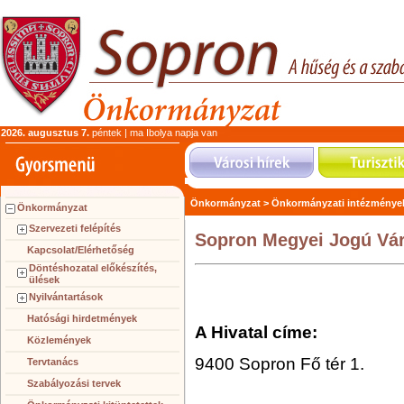
2026. augusztus 7.
péntek | ma Ibolya napja van
Önkormányzat >
Önkormányzati intézménye
Önkormányzat
Szervezeti felépítés
Sopron Megyei Jogú Vár
Kapcsolat/Elérhetőség
Döntéshozatal előkészítés,
ülések
Nyilvántartások
Hatósági hirdetmények
A Hivatal címe:
Közlemények
9400 Sopron Fő tér 1.
Tervtanács
Szabályozási tervek