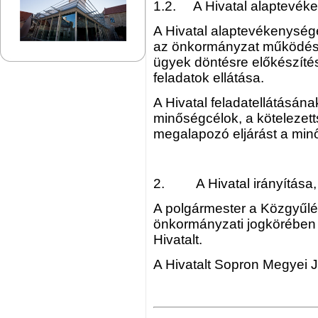
1.2. A Hivatal alaptevék
A Hivatal alaptevékenysége
az önkormányzat működésév
ügyek döntésre előkészíté
feladatok ellátása.
A Hivatal feladatellátásán
minőségcélok, a kötelezet
megalapozó eljárást a minő
2. A Hivatal irányítása, 
A polgármester a Közgyűlés
önkormányzati jogkörében el
Hivat
A Hivatalt Sopron Megyei 