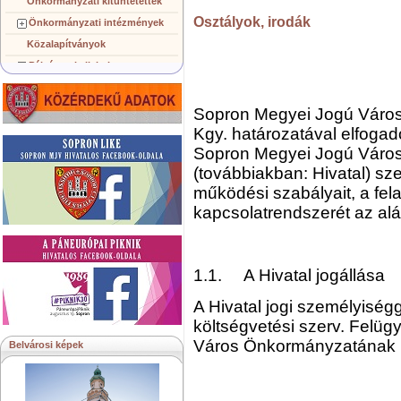
Önkormányzati kitüntetettek
Osztályok, irodák
Önkormányzati intézmények
Közalapítványok
Pályázatok, licitek
Koncepciók, tervezetek
Településképi követelmények
Sopron Megyei Jogú Város
Kgy. határozatával elfogad
Gazdálkodó szervezetek
Sopron Megyei Jogú Város 
Közérdekű információk
(továbbiakban: Hivatal) sz
Testvérvárosok
működési szabályait, a felad
kapcsolatrendszerét az alá
1.1. A Hivatal jogállása
A Hivatal jogi személyisé
költségvetési szerv. Felüg
Város Önkormányzatának 
Belvárosi képek