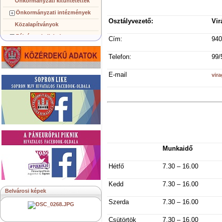
Önkormányzati kitüntetettek
Önkormányzati intézmények
Osztályvezető:
Vir
Közalapítványok
Pályázatok, licitek
Cím:
940
Koncepciók, tervezetek
Telefon:
99/
Településképi követelmények
Gazdálkodó szervezetek
E-mail
vir
Közérdekű információk
Testvérvárosok
Munkaidő
Hétfő
7.30 – 16.00
Kedd
7.30 – 16.00
Belvárosi képek
Szerda
7.30 – 16.00
Csütörtök
7.30 – 16.00