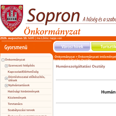
2026. augusztus 10.
hétfő | ma Lőrinc napja van
Önkormányzat >
Önkormányzati intézménye
Önkormányzat
Humánszolgáltatási Osztály
Szervezeti felépítés
Humánszolgáltatási Osztály
Kapcsolat/Elérhetőség
Döntéshozatal előkészítés,
ülések
Nyilvántartások
Humánsz
Hatósági hirdetmények
Közlemények
Tervtanács
Szabályozási tervek