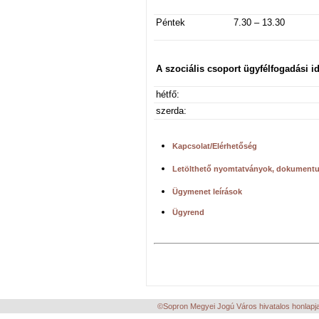
Péntek
7.30 – 13.30
A szociális csoport ü
gyfélfogadási i
hétfő:
szerda:
Kapcsolat/Elérhetőség
Letölthető nyomtatványok, dokument
Ügymenet leírások
Ügyrend
©Sopron Megyei Jogú Város hivatalos honlapja