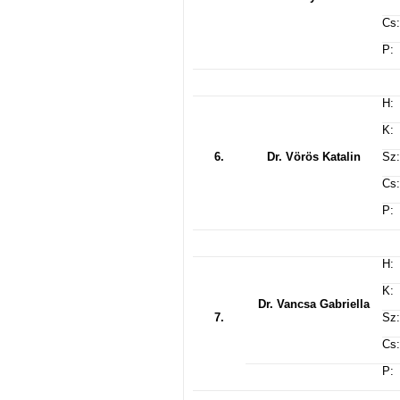
Cs:
P:
H:
K:
6.
Dr. Vörös Katalin
Sz:
Cs:
P:
H:
K:
Dr. Vancsa Gabriella
7.
Sz:
Cs:
P: