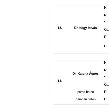
H:
K:
Sz:
13.
Dr. Nagy István
Cs:
P:
H:
H:
K:
Dr. Katona Ágnes
Sz:
14.
Cs:
páros héten
P:
páratlan héten
P: