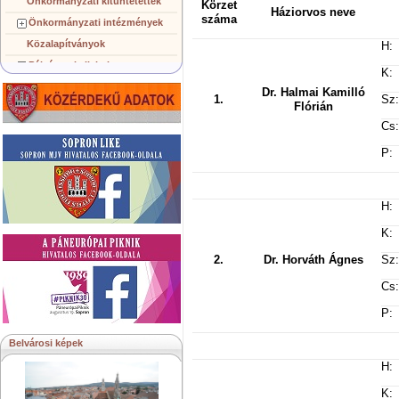
Önkormányzati kitüntetettek
Körzet
Háziorvos neve
száma
Önkormányzati intézmények
Közalapítványok
H:
Pályázatok, licitek
K:
Koncepciók, tervezetek
Dr. Halmai Kamilló
1.
Sz:
Flórián
Településképi követelmények
Cs:
Gazdálkodó szervezetek
Közérdekű információk
P:
Testvérvárosok
H:
K:
2.
Dr. Horváth Ágnes
Sz:
Cs:
P:
Belvárosi képek
H:
K: