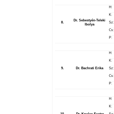
H:
K:
Dr. Sebestyén-Teleki
8.
Sz:
Ibolya
Cs:
P:
H:
K:
9.
Dr. Bachrati Erika
Sz:
Cs:
P:
H:
K:
10.
Dr. Kovács Eszter
Sz: