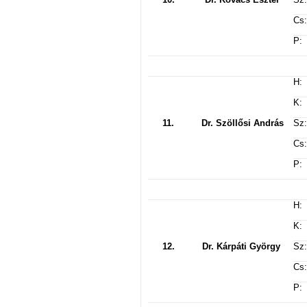
Cs:
P:
H:
K:
11.
Dr. Szöllősi András
Sz:
Cs:
P:
H:
K:
12.
Dr. Kárpáti György
Sz:
Cs:
P: