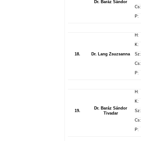
Dr. Baráz Sándor
Cs:
P:
H:
K:
18.
Dr. Lang Zsuzsanna
Sz:
Cs:
P:
H:
K:
Dr. Baráz Sándor
19.
Sz:
Tivadar
Cs:
P: