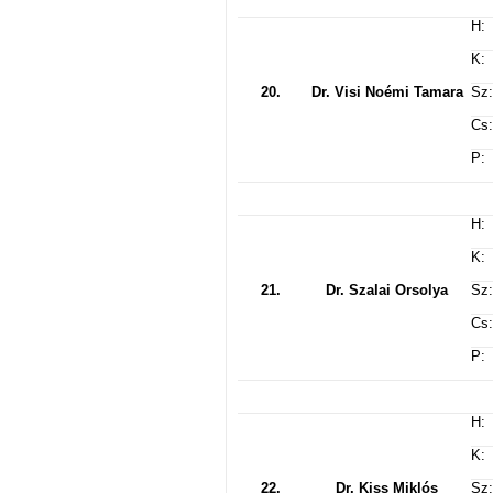
H:
K:
20.
Dr. Visi Noémi Tamara
Sz:
Cs:
P:
H:
K:
21.
Dr. Szalai Orsolya
Sz:
Cs:
P:
H:
K:
22.
Dr. Kiss Miklós
Sz: