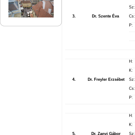
Sz:
3.
Dr. Szente Éva
Cs:
P:
H:
K:
4.
Dr. Freyler Erzsébet
Sz:
Cs:
P:
H:
K:
5.
Dr. Zanyi Gábor
Sz: