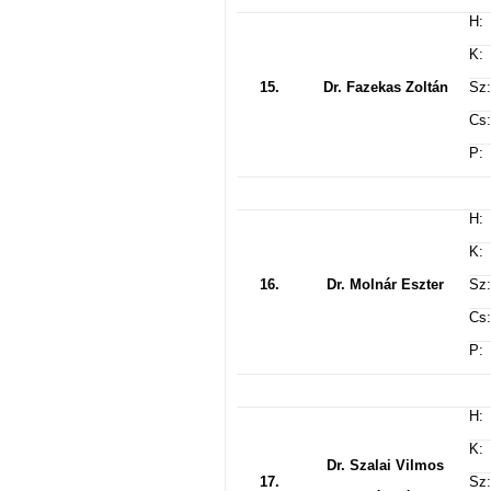
H:
K:
15.
Dr. Fazekas Zoltán
Sz:
Cs:
P:
H:
K:
16.
Dr. Molnár Eszter
Sz:
Cs:
P:
H:
K:
Dr. Szalai Vilmos
17.
Sz: