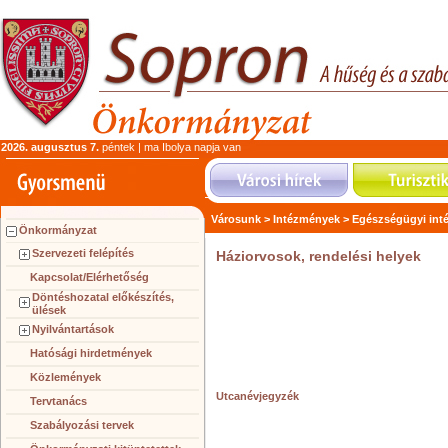
2026. augusztus 7.
péntek | ma Ibolya napja van
Városunk >
Intézmények >
Egészségügyi int
Önkormányzat
Szervezeti felépítés
Háziorvosok, rendelési helyek
Kapcsolat/Elérhetőség
Döntéshozatal előkészítés,
ülések
Nyilvántartások
Hatósági hirdetmények
Közlemények
Utcanévjegyzék
Tervtanács
Szabályozási tervek