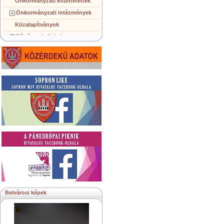
Önkormányzati kitüntetettek
Önkormányzati intézmények
Közalapítványok
Pályázatok, licitek
Koncepciók, tervezetek
Településképi követelmények
Gazdálkodó szervezetek
Közérdekű információk
Testvérvárosok
Belvárosi képek