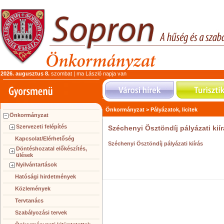
2026. augusztus 8.
szombat | ma László napja van
Önkormányzat >
Pályázatok, licitek
Önkormányzat
Szervezeti felépítés
Széchenyi Ösztöndíj pályázati kií
Kapcsolat/Elérhetőség
Széchenyi Ösztöndíj pályázati kiírás
Döntéshozatal előkészítés,
ülések
Nyilvántartások
Hatósági hirdetmények
Közlemények
Tervtanács
Szabályozási tervek