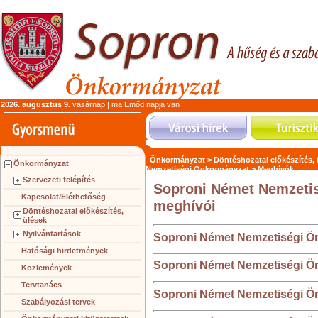
2026. augusztus 9.
vasárnap | ma Emőd napja van
Önkormányzat >
Döntéshozatal előkészítés,
Önkormányzat
Nemzetiségi Önkormányzat >
Meghívók
Szervezeti felépítés
Soproni Német Nemzeti
Kapcsolat/Elérhetőség
meghívói
Döntéshozatal előkészítés,
ülések
Nyilvántartások
Soproni Német Nemzetiségi Ön
Hatósági hirdetmények
Soproni Német Nemzetiségi Ön
Közlemények
Tervtanács
Soproni Német Nemzetiségi Ön
Szabályozási tervek