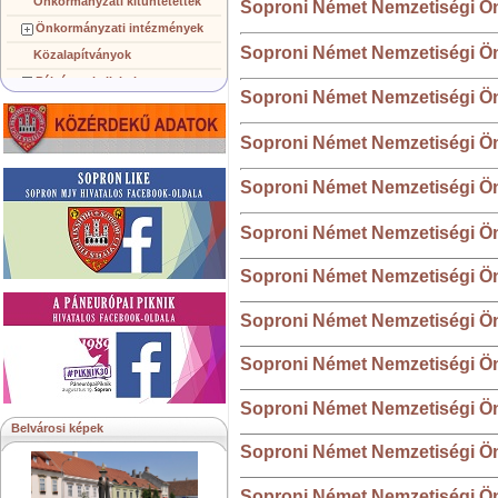
Önkormányzati kitüntetettek
Soproni Német Nemzetiségi Ön
Önkormányzati intézmények
Soproni Német Nemzetiségi Ön
Közalapítványok
Pályázatok, licitek
Soproni Német Nemzetiségi Ön
Koncepciók, tervezetek
Településképi követelmények
Soproni Német Nemzetiségi Ön
Gazdálkodó szervezetek
Soproni Német Nemzetiségi Ön
Közérdekű információk
Testvérvárosok
Soproni Német Nemzetiségi Ön
Soproni Német Nemzetiségi Ön
Soproni Német Nemzetiségi Ön
Soproni Német Nemzetiségi Ön
Soproni Német Nemzetiségi Ön
Belvárosi képek
Soproni Német Nemzetiségi Ön
Soproni Német Nemzetiségi Ön