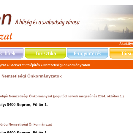
Akadály
zat >
Szervezeti felépítés >
Nemzetiségi önkormányzatok
i Nemzetiségi Önkormányzatok
olgár Nemzetiségi Önkormányzat (jogutód nélküli megszűnés 2024. október 1.)
ly: 9400 Sopron, Fő tér 1
.
Görög Nemzetiségi Önkormányzat
ly: 9400 Sopron, Fő tér 1.