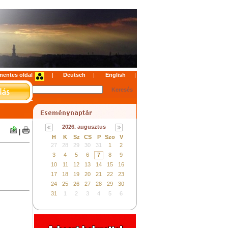
mentes oldal
|
|
|
2026. augusztus
|
H
K
Sz
CS
P
Szo
V
27
28
29
30
31
1
2
3
4
5
6
7
8
9
10
11
12
13
14
15
16
17
18
19
20
21
22
23
24
25
26
27
28
29
30
31
1
2
3
4
5
6