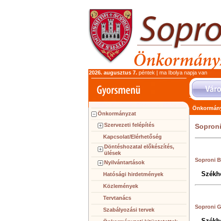
2026. augusztus 7.
péntek | ma Ibolya napja van
Önkormány
Önkormányzat
Szervezeti felépítés
Sopron
Kapcsolat/Elérhetőség
Döntéshozatal előkészítés,
ülések
Soproni B
Nyilvántartások
Székhe
Hatósági hirdetmények
Közlemények
Tervtanács
Soproni 
Szabályozási tervek
Székhe