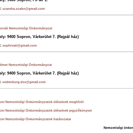
l:
szandra.szabo@gmail.com
orvát Nemzetiségi Önkormányzat
ly: 9400 Sopron, Várkerület 7. (Rejpál ház)
l:
sophrvati@gmail.com
Német Nemzetiségi Önkormányzat
ly: 9400 Sopron, Várkerület 7. (Rejpál ház)
l:
oedenburg.dsv@gmail.com
oni Nemzetiségi Önkormányzatok üléseinek meghívói
oni Nemzetiségi Önkormányzatok üléseinek jegyzőkönyvei
oni Nemzetiségi Önkormányzatok határozatai
Nemzetiségi önko