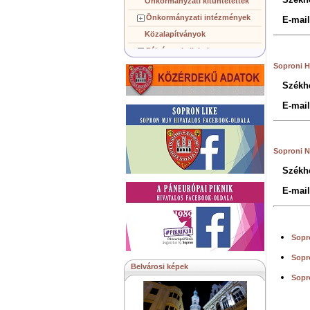
Önkormányzati kitüntetettek
Önkormányzati intézmények
E-mai
Közalapítványok
Pályázatok, licitek
Soproni H
Koncepciók, tervezetek
Településképi követelmények
Székhe
Gazdálkodó szervezetek
E-mai
Közérdekű információk
Testvérvárosok
Soproni 
Székhe
E-mai
Sopr
Sopr
Belvárosi képek
Sopr