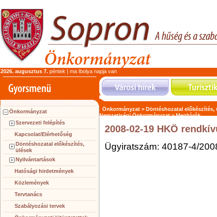
2026. augusztus 7.
péntek | ma Ibolya napja van
Önkormányzat >
Döntéshozatal előkészítés,
Önkormányzat
Nemzetiségi Önkormányzat >
Meghívók
Szervezeti felépítés
2008-02-19 HKÖ rendkív
Kapcsolat/Elérhetőség
Döntéshozatal előkészítés,
Ügyiratszám: 40187-4/200
ülések
Nyilvántartások
Hatósági hirdetmények
Közlemények
Tervtanács
Szabályozási tervek