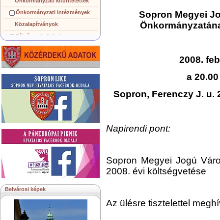
Önkormányzati kitüntetettek
Önkormányzati intézmények
Sopron Megyei Jo
Önkormányzatának
Közalapítványok
Pályázatok, licitek
Koncepciók, tervezetek
2008. fe
Településképi követelmények
Gazdálkodó szervezetek
a 20.00
Közérdekű információk
Sopron, Ferenczy J. u. 2
Testvérvárosok
Napirendi pont:
Sopron Megyei Jogú Váro
2008. évi költségvetése
Belvárosi képek
Az ülésre tisztelettel megh