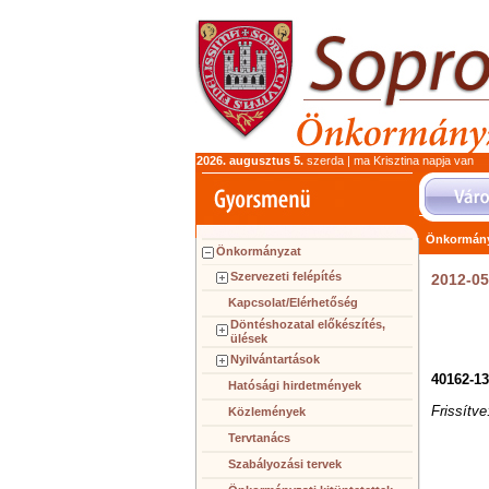
2026. augusztus 5.
szerda | ma Krisztina napja van
Önkormány
Önkormányzat
Szervezeti felépítés
2012-05
Kapcsolat/Elérhetőség
Döntéshozatal előkészítés,
ülések
Nyilvántartások
40162-13
Hatósági hirdetmények
Frissítve
Közlemények
Tervtanács
Szabályozási tervek