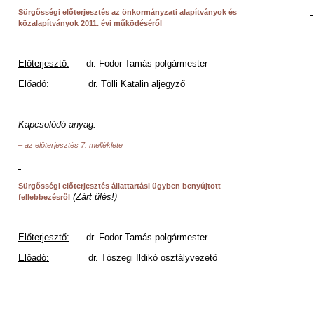
.
Sürgősségi előterjesztés
az önkormányzati alapítványok és
közalapítványok 2011. évi működéséről
Előterjesztő:
dr. Fodor Tamás polgármester
Előadó:
dr. Tölli Katalin aljegyző
Kapcsolódó anyag:
– az előterjesztés 7. melléklete
.
Sürgősségi előterjesztés
állattartási ügyben benyújtott
(Zárt ülés!)
fellebbezésről
Előterjesztő:
dr. Fodor Tamás polgármester
Előadó:
dr. Tószegi Ildikó osztályvezető