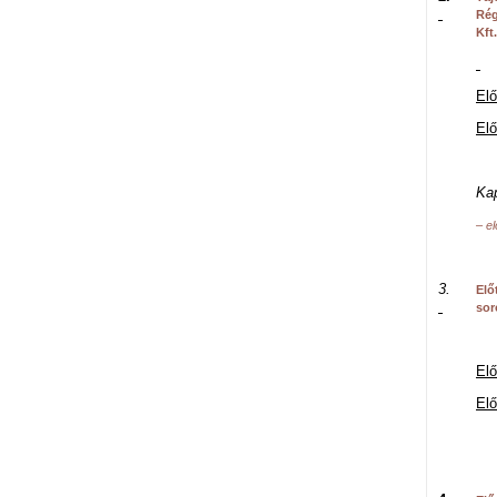
Rég
Kft
Elő
Elő
Ka
– el
3.
Elő
sor
Elő
El
Ho