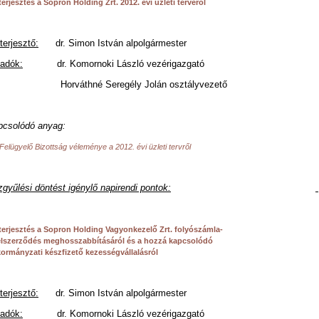
terjesztés a Sopron Holding Zrt. 2012. évi üzleti tervéről
terjesztő:
dr. Simon István alpolgármester
őadók:
dr. Komornoki László vezérigazgató
rváthné Seregély Jolán osztályvezető
pcsolódó anyag:
 Felügyelő Bizottság véleménye a 2012. évi üzleti tervről
gyűlési döntést igénylő napirendi pontok:
terjesztés a Sopron Holding Vagyonkezelő Zrt. folyószámla-
elszerződés meghosszabbításáról és a hozzá kapcsolódó
ormányzati készfizető kezességvállalásról
terjesztő:
dr. Simon István alpolgármester
őadók:
dr. Komornoki László vezérigazgató