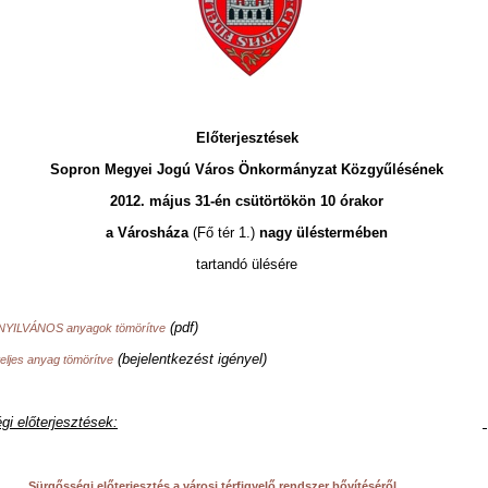
Előterjesztések
Sopron Megyei Jogú Város Önkormányzat Közgyűlésének
2012. május 31-én csütörtökön 10 órakor
a Városháza
(Fő tér 1.)
nagy üléstermében
tartandó ülésére
(pdf)
ő NYILVÁNOS anyagok tömörítve
(bejelentkezést igényel)
teljes anyag tömörítve
gi előterjesztések:
.
Sürgősségi előterjesztés
a városi térfigyelő rendszer bővítéséről