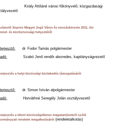
rály Attiláné városi főkönyvelő, közgazdasági
tályvezető
zámoló Sopron Megyei Jogú Város és vonzáskörzete 2011. évi
rend- és közbiztonsági helyzetéről
terjesztő:
dr. Fodor Tamás polgármester
adó:
Szabó Jenő rendőr alezredes, kapitányságvezető
terjesztés a helyi közösségi közlekedés támogatásáról
terjesztő:
dr. Simon István alpolgármester
adó:
Horváthné Seregély Jolán osztályvezető
terjesztés a tiltott közösségellenes magatartásokról szóló
(rendeletalkotás)
ormányzati rendelet megalkotásáról