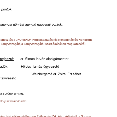
i pontok:
ajdonosi döntést igénylő napirendi pontok:
terjesztés a „FORENO” Foglalkoztatási és Rehabilitációs Nonprofit
. könyvvizsgálója könyvvizsgálói szerződésének megkötéséről
terjesztő:
dr. Simon István alpolgármester
őadók:
Földes Tamás ügyvezető
einbergerné dr. Zsirai Erzsébet
tályvezető
pcsolódó anyag:
lőterjesztői módosítás
ékoztató
a Nyugat-Pannon Fejlesztési Zrt. közgyűléséről, a Sopron