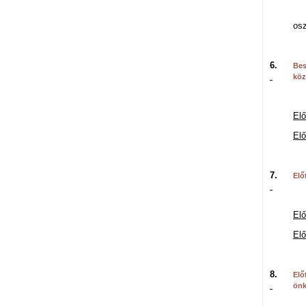
Ki
osz
6.
Bes
köz
Elő
Elő
7.
Elő
Elő
Elő
8.
Elő
önk