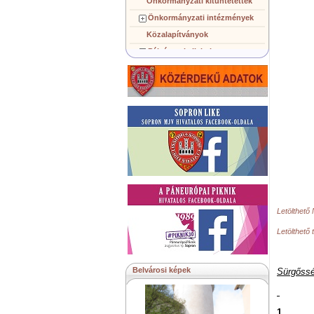
Önkormányzati kitüntetettek
Önkormányzati intézmények
Közalapítványok
Pályázatok, licitek
Koncepciók, tervezetek
Településképi követelmények
Gazdálkodó szervezetek
Közérdekű információk
Testvérvárosok
Letölthet
Letölthető 
Belvárosi képek
Sürgőssé
1