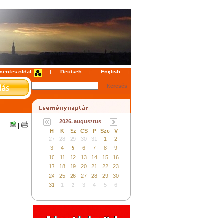
mentes oldal
|
|
|
2026. augusztus
|
H
K
Sz
CS
P
Szo
V
27
28
29
30
31
1
2
3
4
5
6
7
8
9
10
11
12
13
14
15
16
17
18
19
20
21
22
23
24
25
26
27
28
29
30
31
1
2
3
4
5
6