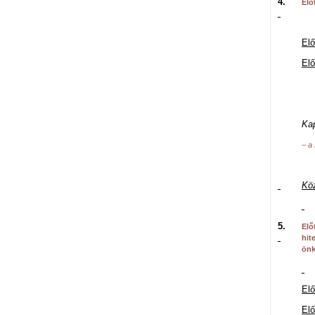
4.
Elő
Elő
El
Ho
Ka
– a
Köz
5.
Elő
hit
önk
Elő
El