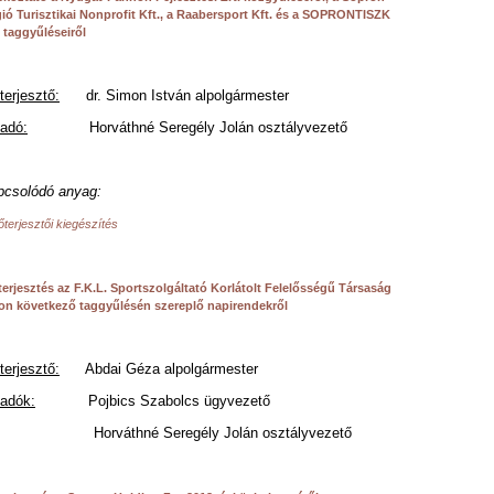
ió Turisztikai Nonprofit Kft., a Raabersport Kft. és a SOPRONTISZK
. taggyűléseiről
terjesztő:
dr. Simon István alpolgármester
adó:
Horváthné Seregély Jolán osztályvezető
pcsolódó anyag:
őterjesztői kiegészítés
terjesztés az F.K.L. Sportszolgáltató Korlátolt Felelősségű Társaság
on következő taggyűlésén szereplő napirendekről
terjesztő:
Abdai Géza alpolgármester
őadók:
Pojbics Szabolcs ügyvezető
rváthné Seregély Jolán osztályvezető