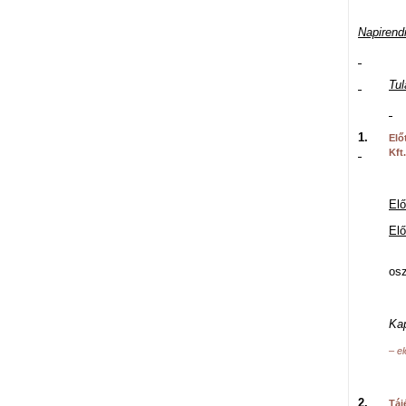
Napirend
Tul
1.
Elő
Kft
Elő
El
W
osz
Ka
– e
2.
Táj