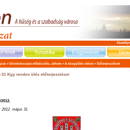
Akadály
zat >
Döntéshozatal előkészítés, ülések >
A közgyűlés ülései >
Előterjesztések
-31 Kgy rendes ülés előterjesztései
/2012.
: 2012. május 31.