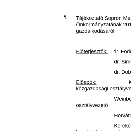
5.
Tájékoztató Sopron Me
Önkormányzatának 2012.
gazdálkodásáról
Előterjesztők:
dr. Fodo
dr. Simon Istvá
dr. Dobos Józ
Előadók:
Király Att
közgazdasági osztályv
Weinbergerné dr
osztályvezető
Horváthné Sereg
Kerekes Attila 