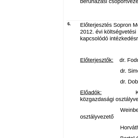
beruházási csoportveze
6.
Előterjesztés Sopron 
2012. évi költségvetési
kapcsolódó intézkedésrő
Előterjesztők:
dr. Fodo
dr. Simon Istvá
dr. Dobos Józ
Előadók:
Király Att
közgazdasági osztályv
Weinbergerné dr
osztályvezető
Horváthné Sereg