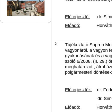
Előterjesztő:
dr. Simon
Előadó:
Horváthné Se
2.
Tájékoztató Sopron Me
vagyonáról, a vagyon fel
gyakorlásának és a va
szóló 6/2008. (II. 29.)
meghatározott, átruház
polgármesteri döntések
Előterjesztők:
dr. Fodo
dr. Simon Istvá
Előadó:
Horváthné Se