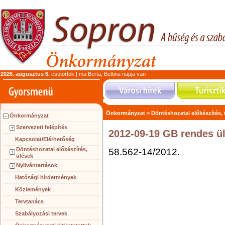
2026. augusztus 6.
csütörtök | ma Berta, Bettina napja van
Önkormányzat >
Döntéshozatal előkészítés,
Önkormányzat
Szervezeti felépítés
2012-09-19 GB rendes ü
Kapcsolat/Elérhetőség
Döntéshozatal előkészítés,
58.562-14/2012.
ülések
Nyilvántartások
Hatósági hirdetmények
Közlemények
Tervtanács
Szabályozási tervek