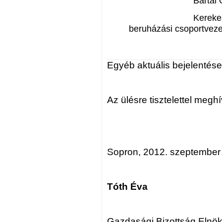
Bartal Gábor o
Kerekes Attila 
beruházási csoportveze
Egyéb aktuális bejelentése
Az ülésre tisztelettel megh
Sopron, 2012. szeptember
Tóth Éva
Gazdasági Bizottság Elnök