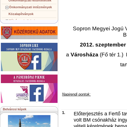
Önkormányzati kitüntetettek
Önkormányzati intézmények
Közalapítványok
Pályázatok, licitek
Sopron Megyei Jogú 
Koncepciók, tervezetek
B
Településképi követelmények
Gazdálkodó szervezetek
2012. szeptember 
Közérdekű információk
a
Városháza
(Fő tér 1.)
H
Testvérvárosok
ta
Napirendi pontok:
Belvárosi képek
1.
Előterjesztés a Fertő ta
volt BM csónakház ing
vételi kérelmének benyú