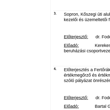
3.
Sopron, Kőszegi úti al
kezelői és üzemeltetői 
Előterjesztő:
dr. Fodor
Előadó:
Kerekes Atti
beruházási csoportveze
4.
Előterjesztés a Fertőrá
értékmegőrző és értéknöv
szóló pályázat önrészé
Előterjesztő:
dr. Fodor
Előadó:
Bartal Gábo