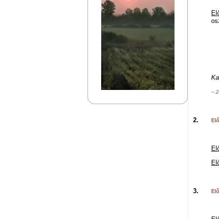
El
os
W
H
B
Ka
– 2
2.
Elő
El
El
3.
Elő