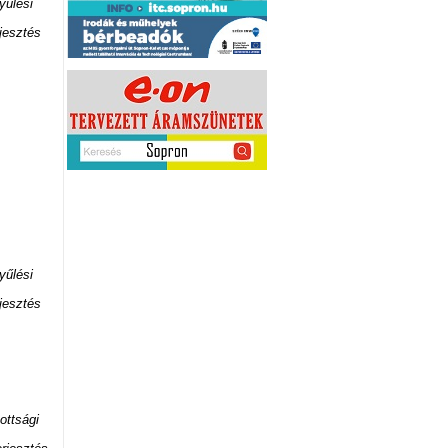
yűlési
jesztés
yűlési
jesztés
ottsági