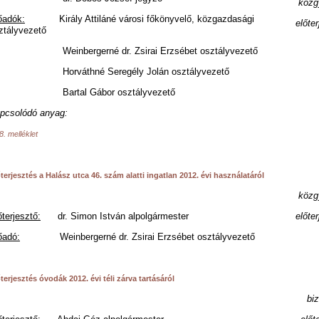
közg
őadók:
Király Attiláné városi főkönyvelő, közgazdasági
előter
ztályvezető
einbergerné dr. Zsirai Erzsébet osztályvezető
orváthné Seregély Jolán osztályvezető
artal Gábor osztályvezető
pcsolódó anyag:
8. melléklet
terjesztés a Halász utca 46. szám alatti ingatlan 2012. évi használatáról
közg
őterjesztő:
dr. Simon István alpolgármester
előter
őadó:
Weinbergerné dr. Zsirai Erzsébet osztályvezető
terjesztés óvodák 2012. évi téli zárva tartásáról
biz