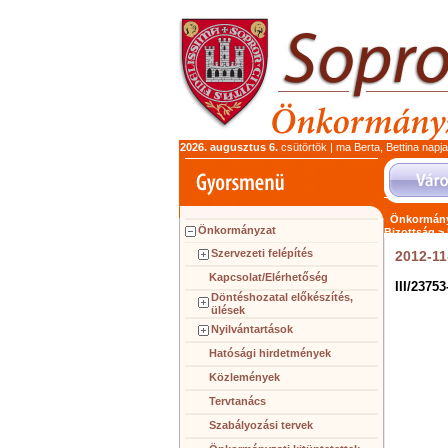
2026. augusztus 6.
csütörtök | ma Berta, Bettina napj
Önkormány
Önkormányzat
Bizottság >
Szervezeti felépítés
2012-11
Kapcsolat/Elérhetőség
III/23753
Döntéshozatal előkészítés,
ülések
Nyilvántartások
Hatósági hirdetmények
Közlemények
Tervtanács
Szabályozási tervek