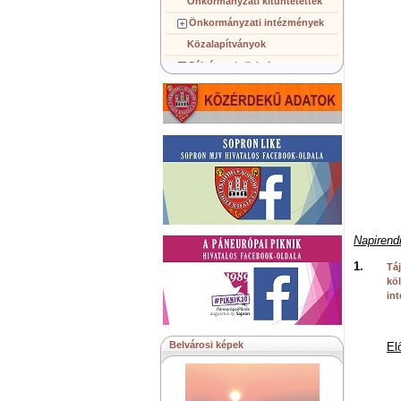
Önkormányzati kitüntetettek
Önkormányzati intézmények
Közalapítványok
Pályázatok, licitek
Koncepciók, tervezetek
Településképi követelmények
Gazdálkodó szervezetek
Közérdekű információk
Testvérvárosok
Napirendi
1.
Tá
köl
int
Belvárosi képek
El
d
d