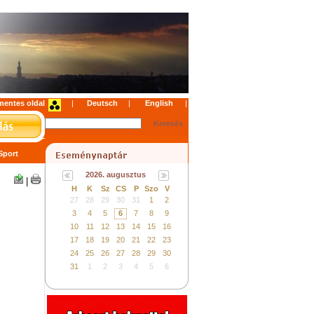
mentes oldal
|
|
|
 Sport
2026. augusztus
|
H
K
Sz
CS
P
Szo
V
27
28
29
30
31
1
2
3
4
5
6
7
8
9
10
11
12
13
14
15
16
17
18
19
20
21
22
23
24
25
26
27
28
29
30
31
1
2
3
4
5
6