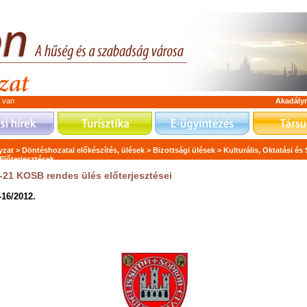
a van
Akadály
zat >
Döntéshozatal előkészítés, ülések >
Bizottsági ülések >
Kulturális, Oktatási és
Előterjesztések
-21 KOSB rendes ülés előterjesztései
-16/2012.