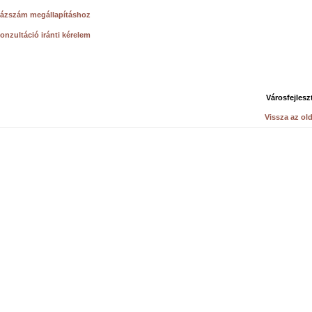
házszám megállapításhoz
onzultáció iránti kérelem
Városfejlesz
Vissza az old