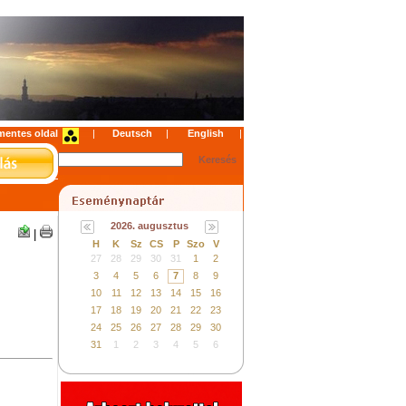
mentes oldal
|
|
|
2026. augusztus
|
H
K
Sz
CS
P
Szo
V
27
28
29
30
31
1
2
3
4
5
6
7
8
9
10
11
12
13
14
15
16
17
18
19
20
21
22
23
24
25
26
27
28
29
30
31
1
2
3
4
5
6