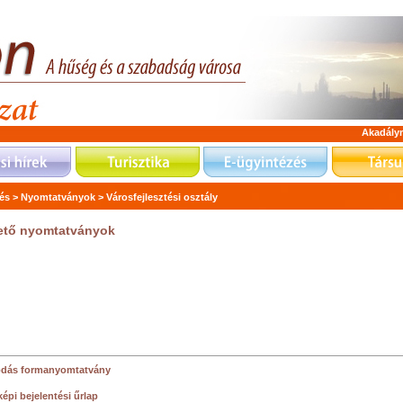
Akadály
és >
Nyomtatványok >
Városfejlesztési osztály
ető nyomtatványok
odás formanyomtatvány
épi bejelentési űrlap