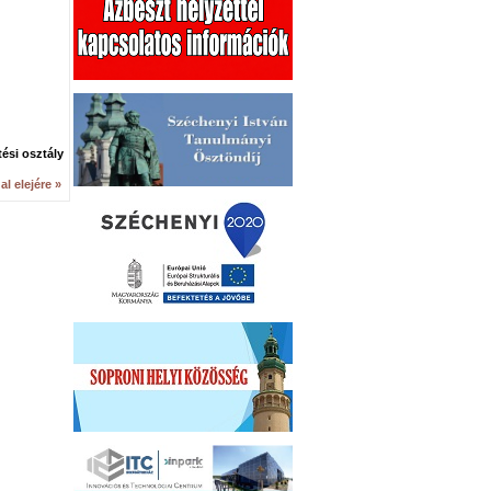
tési osztály
al elejére »