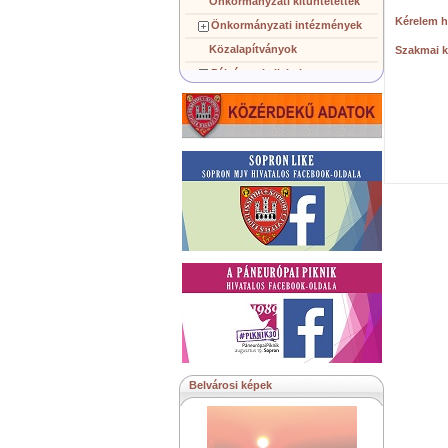
Önkormányzati kitüntetettek
Kérelem 
Önkormányzati intézmények
Közalapítványok
Szakmai k
Pályázatok, licitek
Koncepciók, tervezetek
Településképi követelmények
Gazdálkodó szervezetek
Közérdekű információk
Testvérvárosok
Belvárosi képek