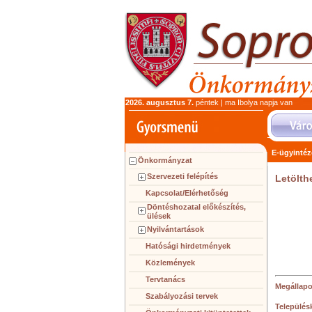
2026. augusztus 7.
péntek | ma Ibolya napja van
E-ügyintéz
Önkormányzat
Szervezeti felépítés
Letölth
Kapcsolat/Elérhetőség
Döntéshozatal előkészítés,
ülések
Nyilvántartások
Hatósági hirdetmények
Közlemények
Tervtanács
Megállap
Szabályozási tervek
Településk