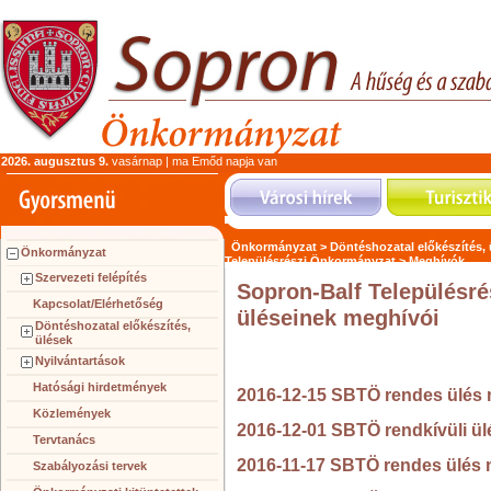
2026. augusztus 9.
vasárnap | ma Emőd napja van
Önkormányzat >
Döntéshozatal előkészítés,
Önkormányzat
Településrészi Önkormányzat >
Meghívók
Szervezeti felépítés
Sopron-Balf Településré
Kapcsolat/Elérhetőség
üléseinek meghívói
Döntéshozatal előkészítés,
ülések
Nyilvántartások
Hatósági hirdetmények
2016-12-15 SBTÖ rendes ülés
Közlemények
2016-12-01 SBTÖ rendkívüli ü
Tervtanács
2016-11-17 SBTÖ rendes ülés
Szabályozási tervek