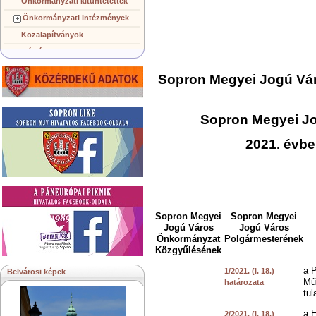
Önkormányzati kitüntetettek
Önkormányzati intézmények
Közalapítványok
Pályázatok, licitek
Koncepciók, tervezetek
Sopron Megyei Jogú Vá
Településképi követelmények
Gazdálkodó szervezetek
Sopron Megyei J
Közérdekű információk
Testvérvárosok
2021. évbe
Sopron Megyei
Sopron Megyei
Jogú Város
Jogú Város
Önkormányzat
Polgármesterének
Közgyűlésének
a P
1/2021. (I. 18.)
Belvárosi képek
Mű
határozata
tul
a 
2/2021. (I. 18.)