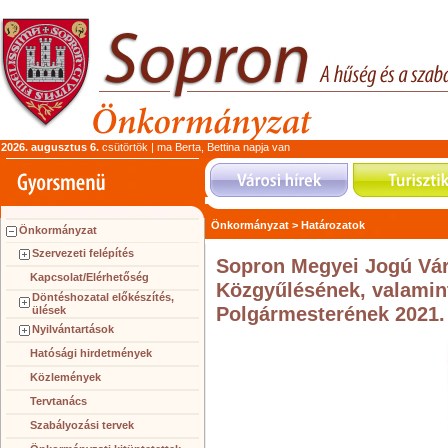
2026. augusztus 6.
csütörtök | ma Berta, Bettina napja van
Önkormányzat >
Határozatok
Önkormányzat
Szervezeti felépítés
Sopron Megyei Jogú Vá
Kapcsolat/Elérhetőség
Közgyűlésének, valamin
Döntéshozatal előkészítés,
Polgármesterének 2021. 
ülések
Nyilvántartások
Hatósági hirdetmények
Közlemények
Tervtanács
Szabályozási tervek