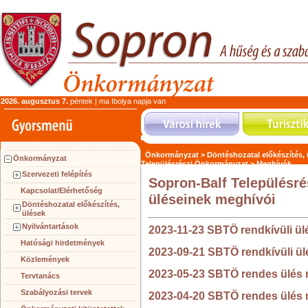
2026. augusztus 7.
péntek | ma Ibolya napja van
Önkormányzat >
Döntéshozatal előkészítés,
Önkormányzat
Településrészi Önkormányzat >
Meghívók
Szervezeti felépítés
Sopron-Balf Településré
Kapcsolat/Elérhetőség
üléseinek meghívói
Döntéshozatal előkészítés,
ülések
Nyilvántartások
2023-11-23 SBTÖ rendkívüli ü
Hatósági hirdetmények
2023-09-21 SBTÖ rendkívüli ü
Közlemények
2023-05-23 SBTÖ rendes ülés
Tervtanács
Szabályozási tervek
2023-04-20 SBTÖ rendes ülés