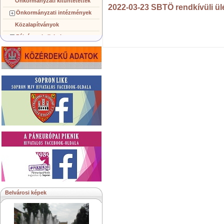
Önkormányzati kitüntetettek
2022-03-23 SBTÖ rendkívüli ü
Önkormányzati intézmények
Közalapítványok
Pályázatok, licitek
Koncepciók, tervezetek
Településképi követelmények
Gazdálkodó szervezetek
Közérdekű információk
Testvérvárosok
Belvárosi képek