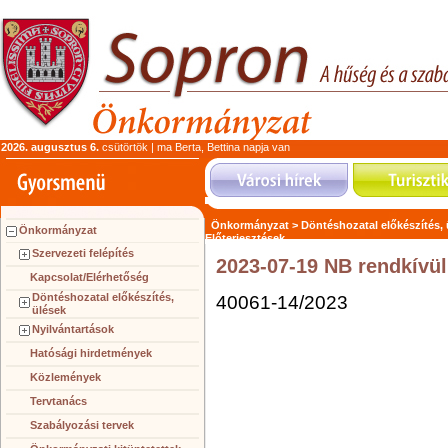
2026. augusztus 6.
csütörtök | ma Berta, Bettina napja van
Önkormányzat >
Döntéshozatal előkészítés,
Önkormányzat
Előterjesztések
Szervezeti felépítés
2023-07-19 NB rendkívüli
Kapcsolat/Elérhetőség
Döntéshozatal előkészítés,
40061-14/2023
ülések
Nyilvántartások
Hatósági hirdetmények
Közlemények
Tervtanács
Szabályozási tervek