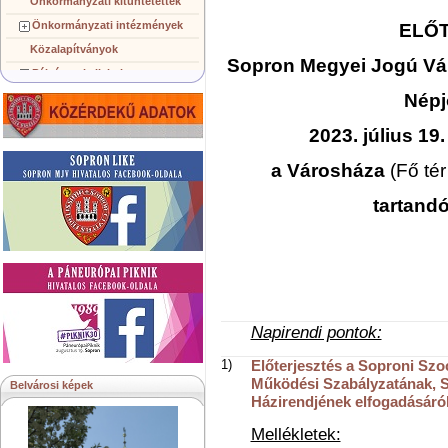
Önkormányzati kitüntetettek
Önkormányzati intézmények
ELŐ
Közalapítványok
Sopron Megyei Jogú V
Pályázatok, licitek
Népj
Koncepciók, tervezetek
Településképi követelmények
2023. július 19
Gazdálkodó szervezetek
a Városháza
(Fő tér
Közérdekű információk
Testvérvárosok
tartand
Napirendi pontok:
1)
Előterjesztés a Soproni Szo
Működési Szabályzatának, 
Belvárosi képek
Házirendjének elfogadásáró
Mellékletek: