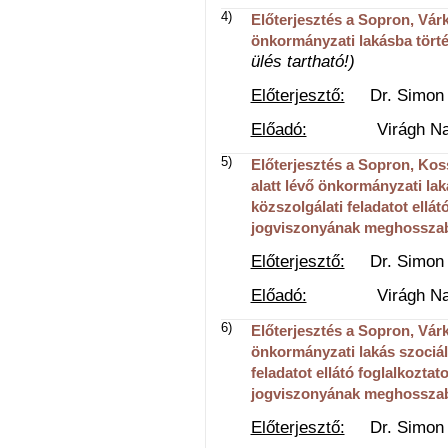
4)
Előterjesztés a Sopron, Várke
önkormányzati lakásba történ
ülés tartható!)
Előterjesztő:
Dr. Simon Is
Előadó:
Virágh Natália
5)
Előterjesztés a Sopron, Koss
alatt lévő önkormányzati lak
közszolgálati feladatot ellát
jogviszonyának meghosszab
Előterjesztő:
Dr. Simon Is
Előadó:
Virágh Natália
6)
Előterjesztés a Sopron, Várke
önkormányzati lakás szociáli
feladatot ellátó foglalkoztato
jogviszonyának meghosszab
Előterjesztő:
Dr. Simon Is