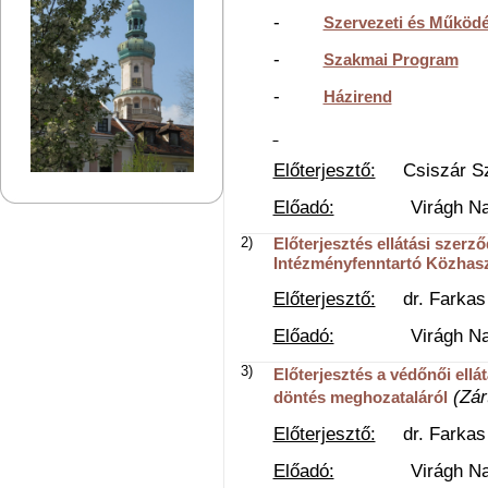
-
Szervezeti és Működé
-
Szakmai Program
-
Házirend
Előterjesztő:
Csiszár Sza
Előadó:
Virágh Natália
2)
Előterjesztés ellátási szer
Intézményfenntartó Közhas
Előterjesztő:
dr. Farkas C
Előadó:
Virágh Natália
3)
Előterjesztés a védőnői ellá
(Zár
döntés meghozataláról
Előterjesztő:
dr. Farkas C
Előadó:
Virágh Natália