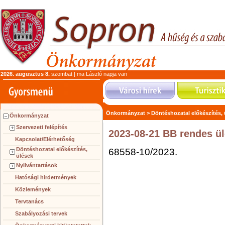
2026. augusztus 8.
szombat | ma László napja van
Önkormányzat >
Döntéshozatal előkészítés,
Önkormányzat
Szervezeti felépítés
2023-08-21 BB rendes ül
Kapcsolat/Elérhetőség
Döntéshozatal előkészítés,
68558-10/2023.
ülések
Nyilvántartások
Hatósági hirdetmények
Közlemények
Tervtanács
Szabályozási tervek