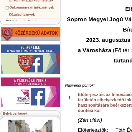
Önkormányzati kitüntetettek
Önkormányzati intézmények
El
Közalapítványok
Sopron Megyei Jogú V
Pályázatok, licitek
Bír
Koncepciók, tervezetek
Településképi követelmények
2023. augusztus 
Gazdálkodó szervezetek
a Városháza
(Fő tér 
Közérdekű információk
Testvérvárosok
tartan
Napirendi pontok:
Előterjesztés az Innováci
területén elhelyezkedő in
hasznosítására beérkezett p
döntési kör
Belvárosi képek
(Zárt ülés!)
Előterjesztők:
Tóth Éva,