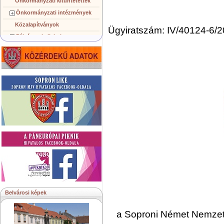
Önkormányzati kitüntetettek
Önkormányzati intézmények
Közalapítványok
Ügyiratszám: IV/40124-6/2
Pályázatok, licitek
Koncepciók, tervezetek
Településképi követelmények
Gazdálkodó szervezetek
Közérdekű információk
Testvérvárosok
Belvárosi képek
a Soproni Német Nemzet