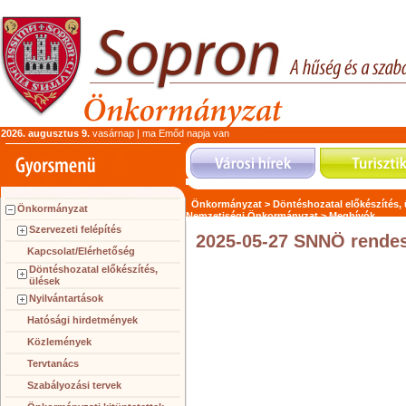
2026. augusztus 9.
vasárnap | ma Emőd napja van
Önkormányzat >
Döntéshozatal előkészítés,
Önkormányzat
Nemzetiségi Önkormányzat >
Meghívók
Szervezeti felépítés
2025-05-27 SNNÖ rende
Kapcsolat/Elérhetőség
Döntéshozatal előkészítés,
ülések
Nyilvántartások
Hatósági hirdetmények
Közlemények
Tervtanács
Szabályozási tervek